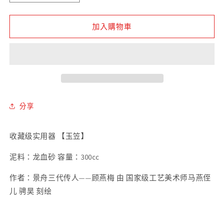
血
血
砂
砂
加入購物車
玉
玉
笠
笠
紫
紫
砂
砂
壶
壶
數
數
分享
量
量
減
增
收藏级实用器 【玉笠】
少
加
泥料：龙血砂 容量：300cc
作者：景舟三代传人——顾燕梅 由 国家级工艺美术师马燕侄
儿 骋昊 刻绘