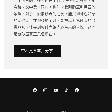
一个明智的选择。避免了自己在摸索过程中，走
弯路、交学费。同时，也能享受到购壶和用壶的
乐趣。对于喜爱紫砂壶的朋友，能买到称心如意
的紫砂壶，在泡茶的同时，能提高对紫砂壶的欣
赏品味。体会到紫砂壶给内心带来的喜悦，这才
是紫砂壶真正乐趣所在。
查看更多客户分享
Facebook
Instagram
YouTube
TikTok
Pinterest