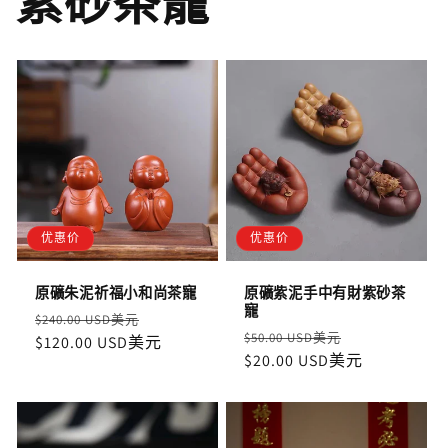
紫砂茶寵
优惠价
优惠价
原礦朱泥祈福小和尚茶寵
原礦紫泥手中有財紫砂茶
寵
定
售
$240.00 USD美元
定
售
$50.00 USD美元
價
$120.00 USD美元
價
價
$20.00 USD美元
價