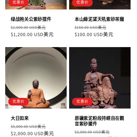
优惠价
优惠价
绿战袍关公紫砂摆件
本山綠泥望天吼紫砂茶寵
定
售
定
售
$2,000.00 USD美元
$150.00 USD美元
價
$1,200.00 USD美元
價
價
$100.00 USD美元
價
优惠价
优惠价
大日如来
原礦紫泥粉段持經自在觀
音紫砂擺件
定
售
$5,000.00 USD美元
定
售
$3,000.00 USD美元
價
$2,000.00 USD美元
價