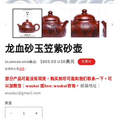
在
互
動
視
窗
中
開
啟
龙血砂玉笠紫砂壶
多
媒
體
定
售
$800.00 USD美元
檔
$1,500.00 USD美元
优惠价
案
價
價
結帳時計算
運費
。
1
2
部分产品可能没有现货，购买前尽可能和我们联系一下。可
以加微信：wuukui 或line: wuukui咨询。
邮箱地址：
wuukui@gmail.com
數量
數
量
龙
龙