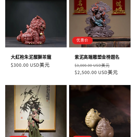
优惠价
大紅袍朱泥醒獅茶寵
紫泥高端雕塑金榜题名
定
$300.00 USD美元
定
售
$3,000.00 USD美元
價
價
$2,500.00 USD美元
價