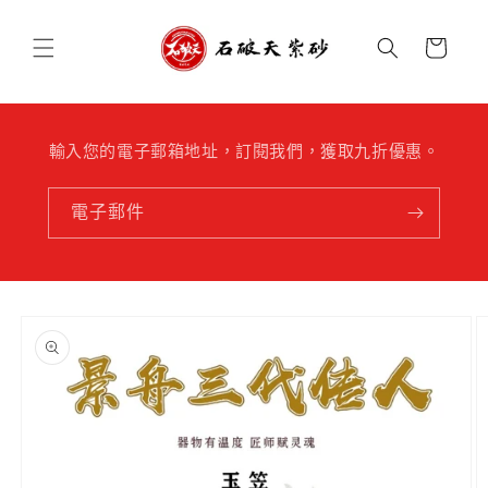
跳至內
購
容
物
車
輸入您的電子郵箱地址，訂閱我們，獲取九折優惠。
電子郵件
略過產
品資訊