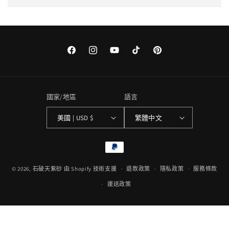
Facebook
Instagram
YouTube
TikTok
Pinterest
國家/地區
語言
美國 | USD $
繁體中文
付
款
© 2026,
石破天紫砂
由 Shopify 技術支援
方
退款政策
隱私政策
服務條款
式
運送政策