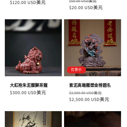
定
售
$50.00 USD美元
價
$120.00 USD美元
價
價
$20.00 USD美元
價
优惠价
大紅袍朱泥醒獅茶寵
紫泥高端雕塑金榜题名
定
$300.00 USD美元
定
售
$3,000.00 USD美元
價
價
$2,500.00 USD美元
價