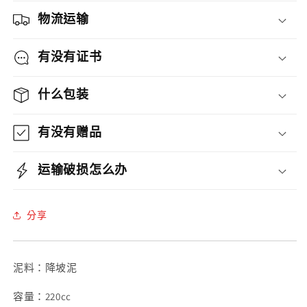
壶
壶
物流运输
數
數
量
量
有没有证书
減
增
少
加
什么包装
有没有赠品
运输破损怎么办
分享
泥料：降坡泥
容量：220cc