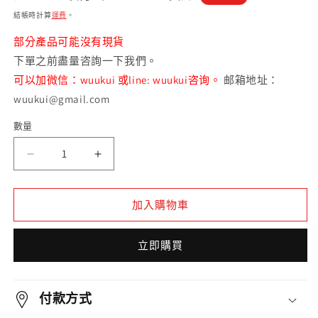
案
價
價
結帳時計算
運費
。
1
2
部分產品可能沒有現貨
下單之前盡量咨詢一下我們。
可以加微信：wuukui 或line: wuukui咨询。
邮箱地址：
wuukui@gmail.com
數量
數
量
降
降
坡
坡
泥
泥
加入購物車
景
景
舟
舟
立即購買
石
石
瓢
瓢
紫
紫
付款方式
砂
砂