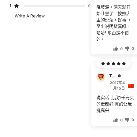
1
0
降坡泥，两天就开
始吐黑了。按照店
Write A Review
主的说法，好事 ，
至少说明货真呀。
哈哈! 东西是不错
的。
0
0
TEN
2017年4
月15日
说实话 比我1千元买
的壶都好 真的让我
挺高兴
0
0