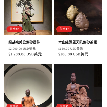
优惠价
优惠价
绿战袍关公紫砂摆件
本山綠泥望天吼紫砂茶寵
定
售
定
售
$2,000.00 USD美元
$150.00 USD美元
價
$1,200.00 USD美元
價
價
$100.00 USD美元
價
优惠价
优惠价