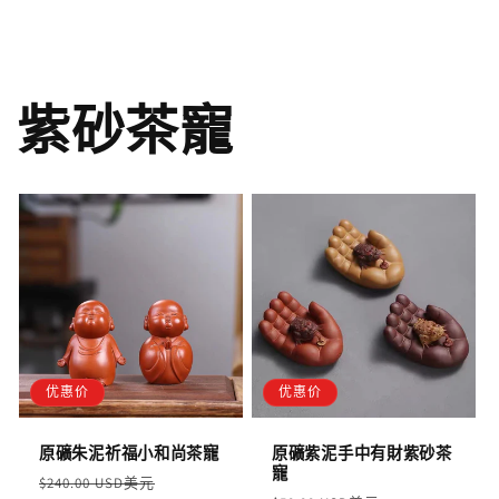
紫砂茶寵
优惠价
优惠价
原礦朱泥祈福小和尚茶寵
原礦紫泥手中有財紫砂茶
寵
定
售
$240.00 USD美元