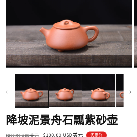
在
互
動
視
窗
中
開
啟
降坡泥景舟石瓢紫砂壶
多
媒
體
定
售
$100.00 USD美元
檔
$200.00 USD美元
优惠价