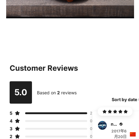
Customer Reviews
5.0
Based on
2
reviews
Sort by date
5
2
4
0
nongjiale
3
0
2017年6
2
0
月20日