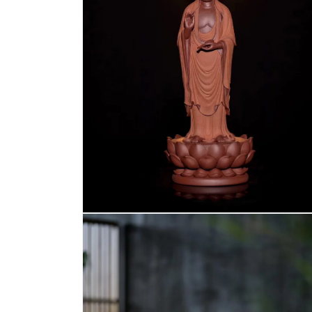
案
2
在
互
動
視
窗
中
開
啟