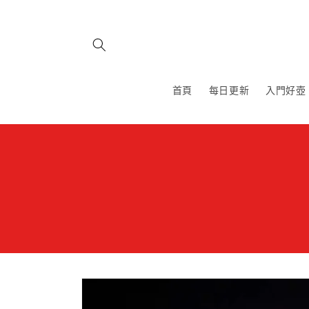
跳至內
容
首頁
每日更新
入門好壺
略過產
品資訊