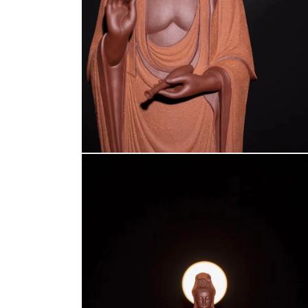
在
互
動
視
窗
中
開
啟
多
媒
體
檔