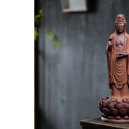
視
窗
中
開
啟
多
媒
體
檔
案
6