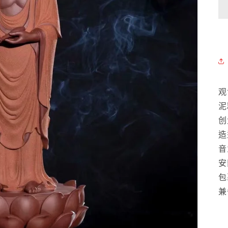
观
泥
创
造
音
安
包
兼