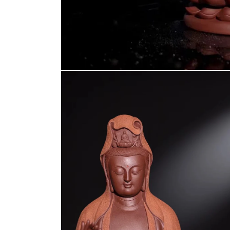
在
互
動
視
窗
中
開
啟
多
媒
體
檔
案
1