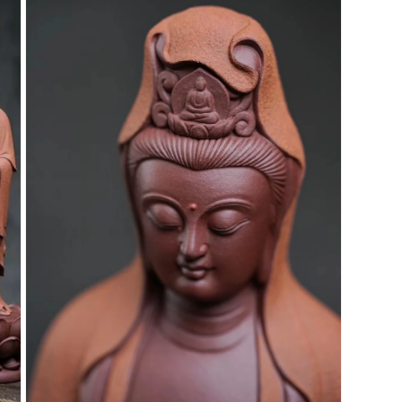
視
窗
中
開
啟
多
媒
體
檔
案
7