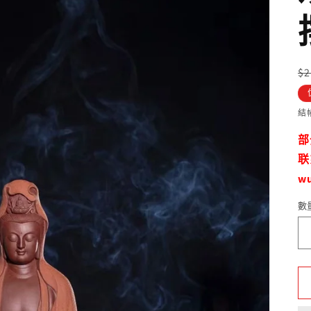
$
結
部
联
w
數
數
量