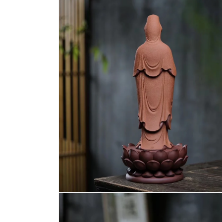
多
媒
體
檔
案
4
在
互
動