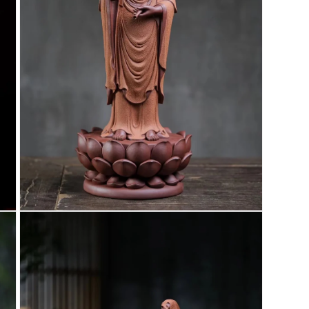
案
3
在
互
動
視
窗
中
開
啟