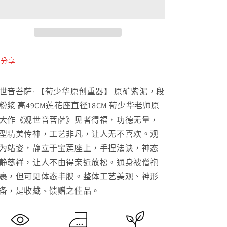
萨
萨
紫
紫
砂
砂
摆
摆
件
件
分享
數
數
量
量
世音菩萨· 【荀少华原创重器】 原矿紫泥，段
減
增
粉浆 高49CM莲花座直径18CM 荀少华老师原
少
加
大作《观世音菩萨》见者得福，功德无量，
型精美传神，工艺非凡，让人无不喜欢。观
为站姿，静立于宝莲座上，手捏法诀，神态
静慈祥，让人不由得亲近放松。通身被僧袍
裹，但可见体态丰腴。整体工艺美观、神形
备，是收藏、馈赠之佳品。