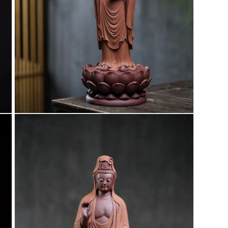
在
互
動
視
窗
中
開
啟
多
媒
體
檔