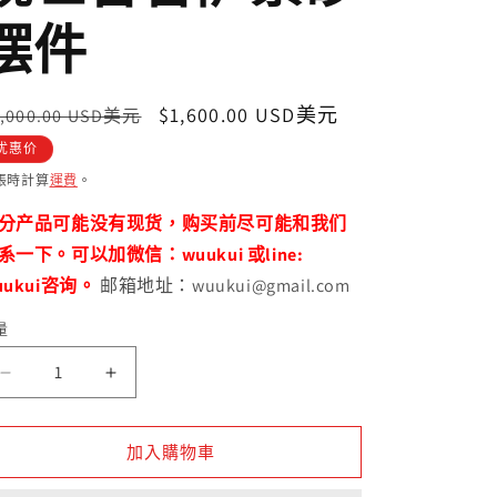
摆件
定
售
$1,600.00 USD美元
2,000.00 USD美元
價
價
优惠价
帳時計算
運費
。
分产品可能没有现货，购买前尽可能和我们
系一下。可以加微信：wuukui 或line:
uukui咨询。
邮箱地址：wuukui@gmail.com
量
观
观
世
世
音
音
加入購物車
菩
菩