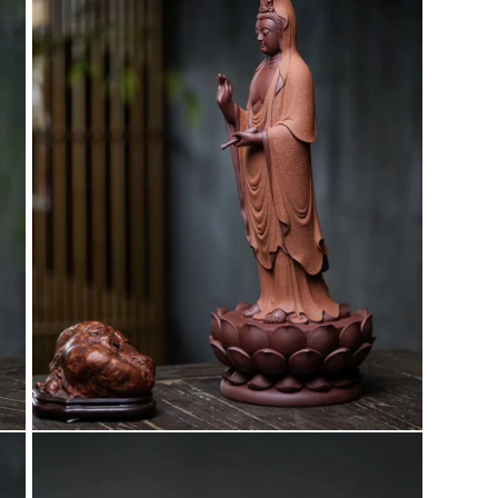
多
媒
體
檔
案
5
在
互
動