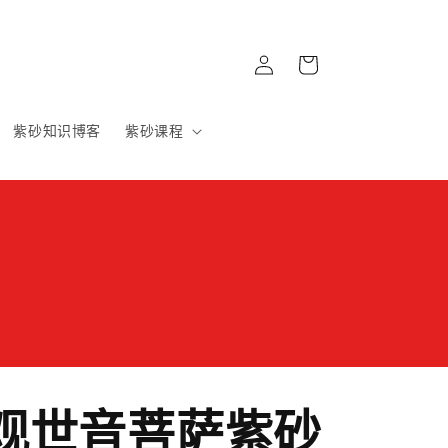
購
登
物
入
車
紫砂知识博客
紫砂课程
观世音菩萨紫砂