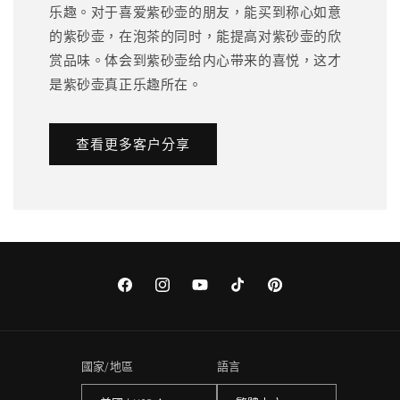
乐趣。对于喜爱紫砂壶的朋友，能买到称心如意
的紫砂壶，在泡茶的同时，能提高对紫砂壶的欣
赏品味。体会到紫砂壶给内心带来的喜悦，这才
是紫砂壶真正乐趣所在。
查看更多客户分享
Facebook
Instagram
YouTube
TikTok
Pinterest
國家/地區
語言