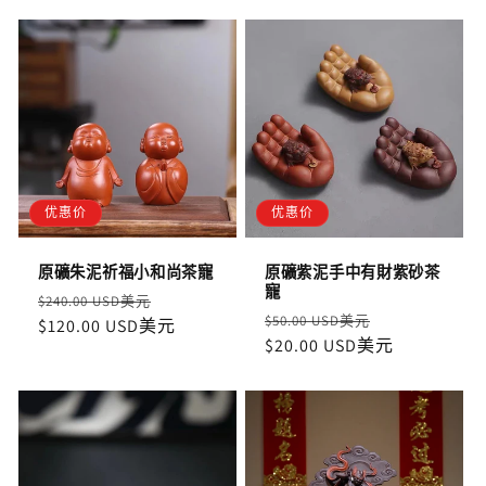
优惠价
优惠价
原礦朱泥祈福小和尚茶寵
原礦紫泥手中有財紫砂茶
寵
定
售
$240.00 USD美元
定
售
$50.00 USD美元
價
$120.00 USD美元
價
價
$20.00 USD美元
價