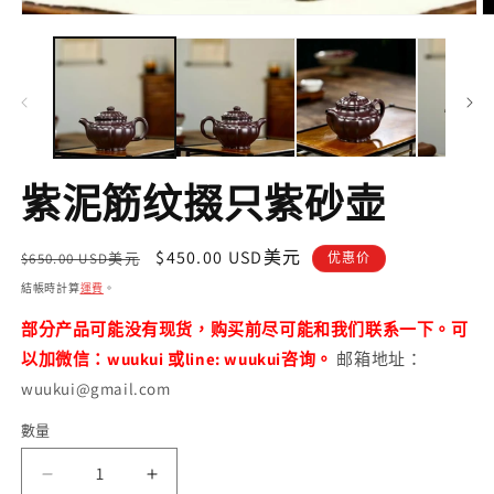
在
互
動
視
窗
中
開
啟
紫泥筋纹掇只紫砂壶
多
媒
體
定
售
$450.00 USD美元
檔
$650.00 USD美元
优惠价
案
價
價
結帳時計算
運費
。
1
2
部分产品可能没有现货，购买前尽可能和我们联系一下。可
以加微信：wuukui 或line: wuukui咨询。
邮箱地址：
wuukui@gmail.com
數量
數
量
紫
紫