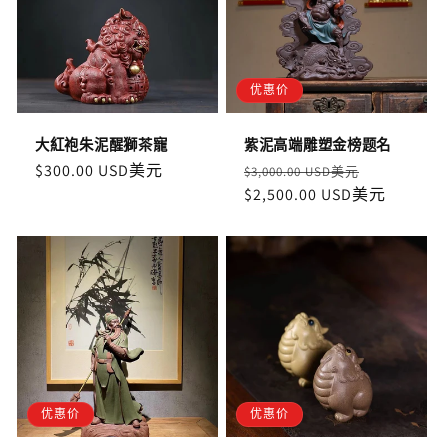
优惠价
大紅袍朱泥醒獅茶寵
紫泥高端雕塑金榜题名
定
$300.00 USD美元
定
售
$3,000.00 USD美元
價
價
$2,500.00 USD美元
價
优惠价
优惠价