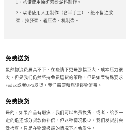
1、承诺使用原矿紫砂泥料制作。
2、承诺使用人工制作（含半手工），绝不售注浆
壶，拉胚壶、辊压壶、机制壶。
免费送货
虽然物流费居高不下，在疫情下更是涨幅巨大，成本压力很
大，但是我们仍然坚持免费运货的策略。但是如果特殊要求
FedEx或者UPS发货，我们需要和您谈谈物流费。
免费换货
是的，如果产品有瑕疵，我们可以免费换货。或者，给予一
定的退还部分货款做补偿。但这种情况极少，我们发货前会
做检查。只是在物流极端的情况下才会发生。