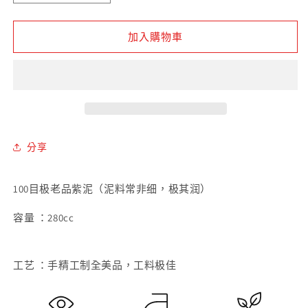
泥
泥
筋
筋
加入購物車
纹
纹
掇
掇
只
只
紫
紫
砂
砂
壶
壶
分享
數
數
量
量
100目极老品紫泥（泥料常非细，极其润）
減
增
少
加
容量 ：280cc
工艺 ：手精工制全美品，工料极佳