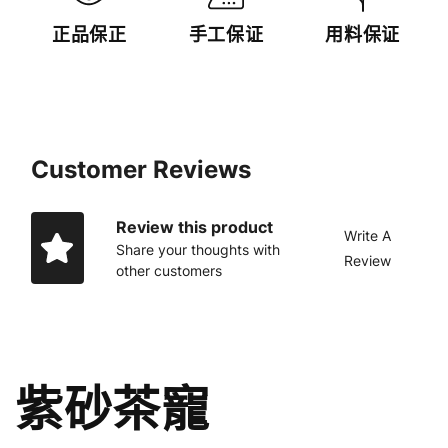
正品保正
手工保证
用料保证
Customer Reviews
Review this product
Write A
Share your thoughts with
Review
other customers
紫砂茶寵