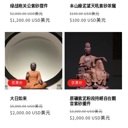
绿战袍关公紫砂摆件
本山綠泥望天吼紫砂茶寵
定
售
定
售
$2,000.00 USD美元
$150.00 USD美元
價
$1,200.00 USD美元
價
價
$100.00 USD美元
價
优惠价
优惠价
大日如来
原礦紫泥粉段持經自在觀
音紫砂擺件
定
售
$5,000.00 USD美元
定
售
$3,000.00 USD美元
價
$2,000.00 USD美元
價
價
$2,000.00 USD美元
價