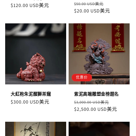
定
售
$50.00 USD美元
價
$120.00 USD美元
價
價
$20.00 USD美元
價
优惠价
大紅袍朱泥醒獅茶寵
紫泥高端雕塑金榜题名
定
$300.00 USD美元
定
售
$3,000.00 USD美元
價
價
$2,500.00 USD美元
價