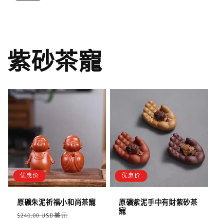
紫砂茶寵
优惠价
优惠价
原礦朱泥祈福小和尚茶寵
原礦紫泥手中有財紫砂茶
寵
定
售
$240.00 USD美元