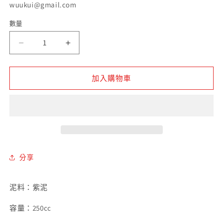
wuukui@gmail.com
數量
數
量
紫
紫
泥
泥
南
南
加入購物車
瓜
瓜
紫
紫
砂
砂
壶
壶
數
數
量
量
分享
減
增
少
加
泥料：紫泥
容量：250cc