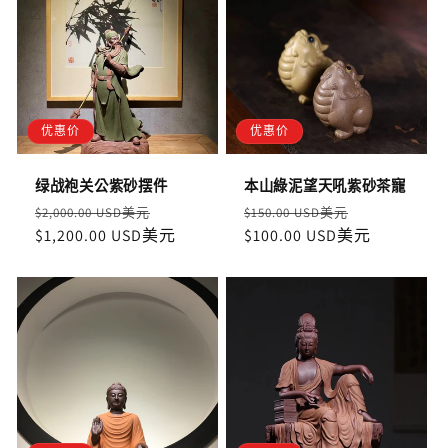
优惠价
优惠价
绿战袍关公紫砂摆件
本山綠泥望天吼紫砂茶寵
定
售
定
售
$2,000.00 USD美元
$150.00 USD美元
價
$1,200.00 USD美元
價
價
$100.00 USD美元
價