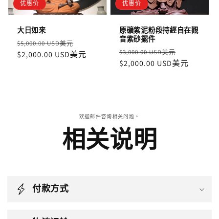
优惠价
优惠价
大日如来
原礦紫泥粉段持經自在觀
音紫砂擺件
定
售
$5,000.00 USD美元
定
售
$3,000.00 USD美元
價
$2,000.00 USD美元
價
價
$2,000.00 USD美元
價
欢迎邮件咨询相关问题。
相关说明
付款方式