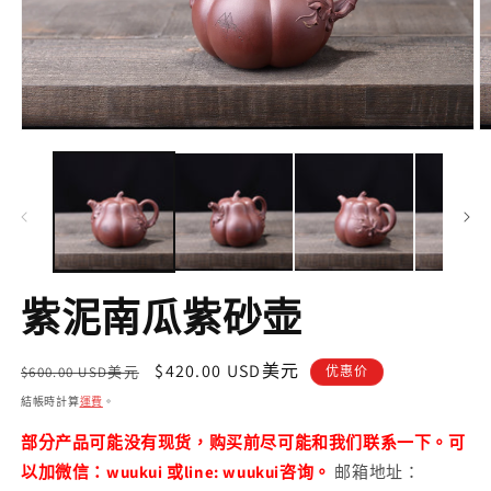
在
互
動
視
窗
中
開
啟
紫泥南瓜紫砂壶
多
媒
體
定
售
$420.00 USD美元
檔
$600.00 USD美元
优惠价
案
價
價
結帳時計算
運費
。
1
2
部分产品可能没有现货，购买前尽可能和我们联系一下。可
以加微信：wuukui 或line: wuukui咨询。
邮箱地址：