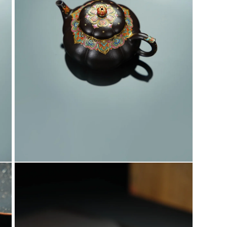
在
互
動
視
窗
中
開