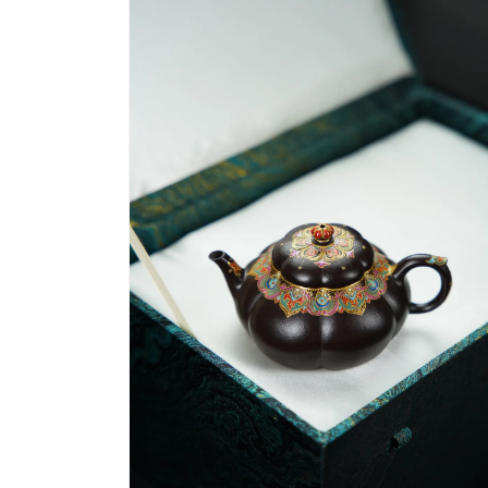
視
窗
中
開
啟
多
媒
體
檔
案
4