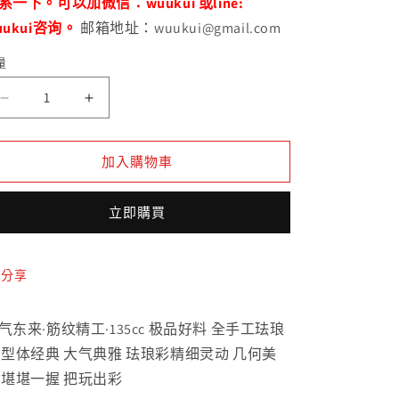
系一下。可以加微信：wuukui 或line:
uukui咨询。
邮箱地址：wuukui@gmail.com
量
極
極
品
品
好
好
加入購物車
料
料
筋
筋
立即購買
紋
紋
紫
紫
氣
氣
分享
東
東
來
來
气东来·筋纹精工·135cc 极品好料 全手工珐琅
紫
紫
 型体经典 大气典雅 珐琅彩精细灵动 几何美
砂
砂
 堪堪一握 把玩出彩
壺
壺