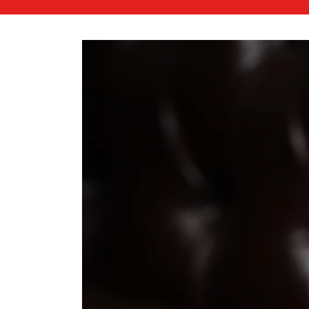
略過產
品資訊