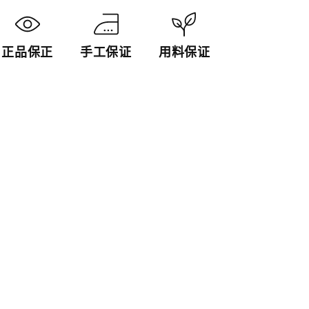
「20241027
「20241027
每
每
日
日
正品保正
手工保证
用料保证
特
特
價」
價」
數
數
量
量
減
增
少
加