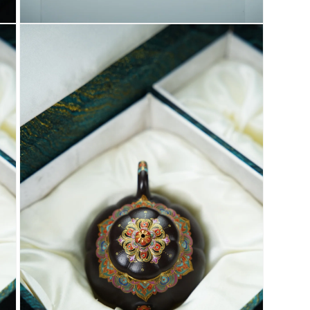
在
互
動
視
窗
中
開
啟
多
媒
體
檔
案
7