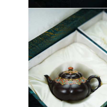
在
互
動
視
窗
中
開
啟
多
媒
體
檔
案
6