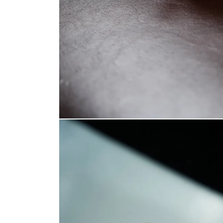
在
互
動
視
窗
中
開
啟
多
媒
體