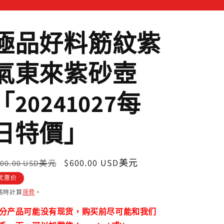
極品好料筋紋紫
氣東來紫砂壺
「20241027每
日特價」
定
售
$600.00 USD美元
800.00 USD美元
價
價
优惠价
帳時計算
運費
。
分产品可能没有现货，购买前尽可能和我们