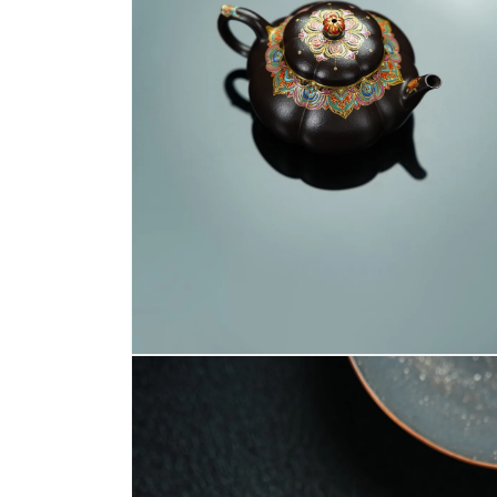
檔
案
1
在
互
動
視
窗
中
開