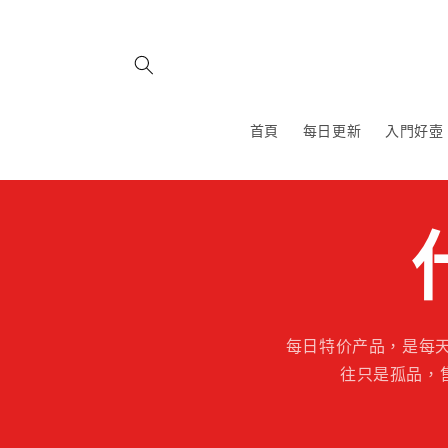
跳至內
容
首頁
每日更新
入門好壺
每日特价产品，是每
往只是孤品，