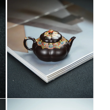
啟
多
媒
體
檔
案
3
在
互
動