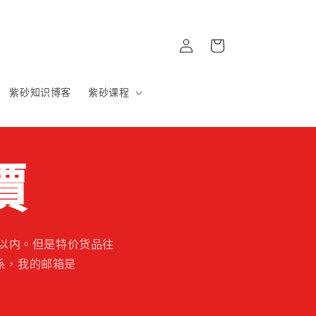
購
登
物
入
車
紫砂知识博客
紫砂课程
價
以内。但是特价货品往
系，我的邮箱是