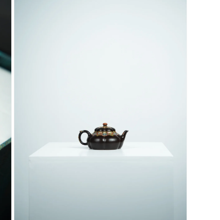
視
窗
中
開
啟
多
媒
體
檔
案
5