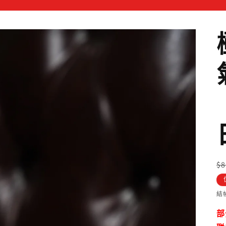
$
結
部