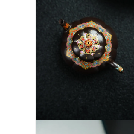
啟
多
媒
體
檔
案
2
在
互
動