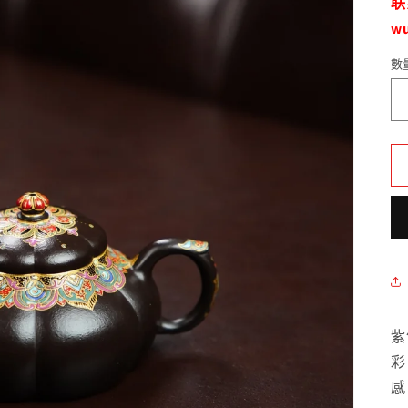
联
w
數
數
量
紫
彩
感