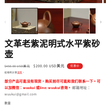
在
互
動
視
窗
中
開
啟
文革老紫泥明式水平紫砂
多
媒
體
壶
檔
案
1
定
售
$200.00 USD美元
$450.00 USD美元
优惠价
價
價
結帳時計算
運費
。
部分产品可能没有现货，购买前尽可能和我们联系一下。可
以加微信：wuukui 或line: wuukui咨询。
邮箱地址：
wuukui@gmail.com
數量
數