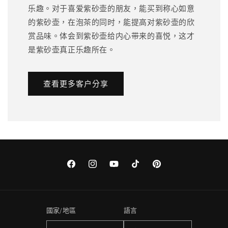
乐趣。对于喜爱紫砂壶的朋友，能买到称心如意
的紫砂壶，在泡茶的同时，能提高对紫砂壶的欣
赏品味。体会到紫砂壶给内心带来的喜悦，这才
是紫砂壶真正乐趣所在。
查看更多客户分享
Facebook
Instagram
YouTube
TikTok
Pinterest
國家/地區
語言