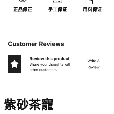
正品保正
手工保证
用料保证
Customer Reviews
Review this product
Write A
Share your thoughts with
Review
other customers
紫砂茶寵