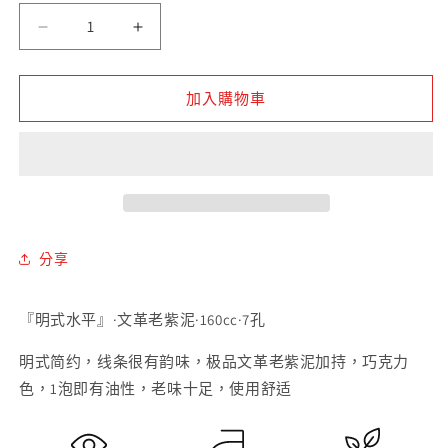
量
文
文
革
革
老
老
加入購物車
紫
紫
泥
泥
明
明
式
式
水
水
平
平
分享
紫
紫
砂
砂
『明式水平』·文革老紫泥·160cc·7孔
壶
壶
數
數
明式简约，线条很有韵味，极品文革老紫泥加持，巧克力
量
量
色，1泡即有油性，老味十足，使用舒适
減
增
少
加