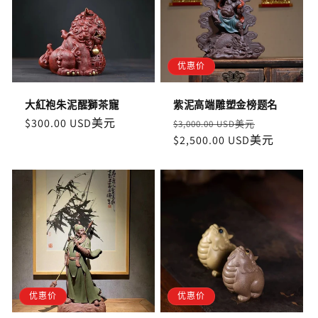
优惠价
大紅袍朱泥醒獅茶寵
紫泥高端雕塑金榜题名
定
$300.00 USD美元
定
售
$3,000.00 USD美元
價
價
$2,500.00 USD美元
價
优惠价
优惠价