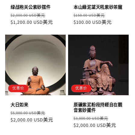
绿战袍关公紫砂摆件
本山綠泥望天吼紫砂茶寵
定
售
定
售
$2,000.00 USD美元
$150.00 USD美元
價
$1,200.00 USD美元
價
價
$100.00 USD美元
價
优惠价
优惠价
大日如来
原礦紫泥粉段持經自在觀
音紫砂擺件
定
售
$5,000.00 USD美元
定
售
$3,000.00 USD美元
價
$2,000.00 USD美元
價
價
$2,000.00 USD美元
價