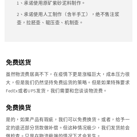
1、承诺使用原矿紫砂泥料制作。
2、承诺使用人工制作（含半手工），绝不售注浆
壶，拉胚壶、辊压壶、机制壶。
免费送货
虽然物流费居高不下，在疫情下更是涨幅巨大，成本压力很
大，但是我们仍然坚持免费运货的策略。但是如果特殊要求
FedEx或者UPS发货，我们需要和您谈谈物流费。
免费换货
是的，如果产品有瑕疵，我们可以免费换货。或者，给予一
定的退还部分货款做补偿。但这种情况极少，我们发货前会
做检查。只是在物流极端的情况下才会发生。