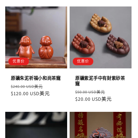
优惠价
优惠价
原礦朱泥祈福小和尚茶寵
原礦紫泥手中有財紫砂茶
寵
定
售
$240.00 USD美元
定
售
$50.00 USD美元
價
$120.00 USD美元
價
價
$20.00 USD美元
價