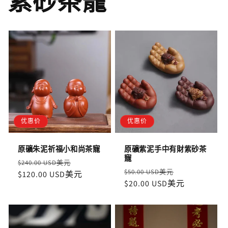
紫砂茶寵
优惠价
优惠价
原礦朱泥祈福小和尚茶寵
原礦紫泥手中有財紫砂茶
寵
定
售
$240.00 USD美元
定
售
$50.00 USD美元
價
$120.00 USD美元
價
價
$20.00 USD美元
價