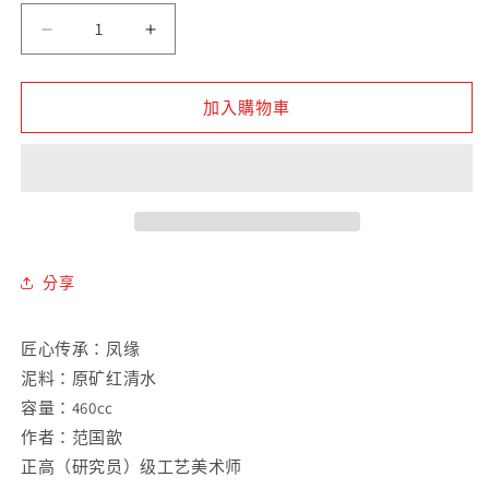
量
【收
【收
藏
藏
级】
级】
加入購物車
原
原
矿
矿
红
红
清
清
水
水
凤
凤
分享
缘
缘
紫
紫
匠心传承：凤缘
砂
砂
泥料：原矿红清水
壶
壶
容量：460cc
數
數
作者：范国歆
量
量
正高（研究员）级工艺美术师
減
增