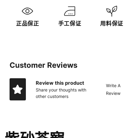
少
加
正品保正
手工保证
用料保证
Customer Reviews
Review this product
Write A
Share your thoughts with
Review
other customers