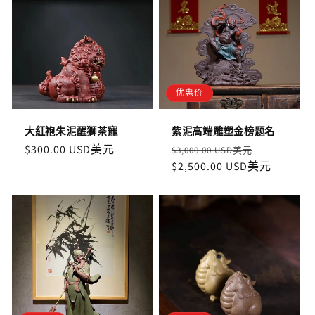
优惠价
大紅袍朱泥醒獅茶寵
紫泥高端雕塑金榜题名
定
$300.00 USD美元
定
售
$3,000.00 USD美元
價
價
$2,500.00 USD美元
價