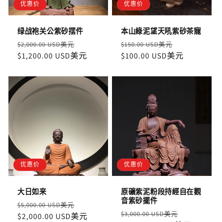
优惠价
优惠价
绿战袍关公紫砂摆件
本山綠泥望天吼紫砂茶寵
定
售
定
售
$2,000.00 USD美元
$150.00 USD美元
價
$1,200.00 USD美元
價
價
$100.00 USD美元
價
优惠价
优惠价
大日如来
原礦紫泥粉段持經自在觀
音紫砂擺件
定
售
$5,000.00 USD美元
定
售
$3,000.00 USD美元
價
$2,000.00 USD美元
價