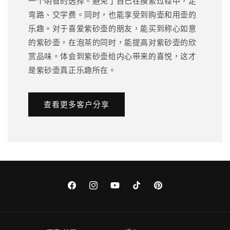
一个明智的选择。避免了自己在摸索过程中，走
弯路、交学费。同时，也能享受到购壶和用壶的
乐趣。对于喜爱紫砂壶的朋友，能买到称心如意
的紫砂壶，在泡茶的同时，能提高对紫砂壶的欣
赏品味。体会到紫砂壶给内心带来的喜悦，这才
是紫砂壶真正乐趣所在。
查看更多客户分享
Facebook
Instagram
YouTube
TikTok
Pinterest