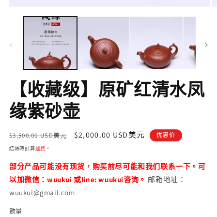
在
互
動
視
窗
中
開
啟
【收藏级】原矿红清水凤
多
媒
體
缘紫砂壶
檔
案
1
2
定
售
$2,000.00 USD美元
$3,500.00 USD美元
优惠价
價
價
結帳時計算
運費
。
部分产品可能没有现货，购买前尽可能和我们联系一下。可
以加微信：wuukui 或line: wuukui咨询。
邮箱地址：
wuukui@gmail.com
數量
數