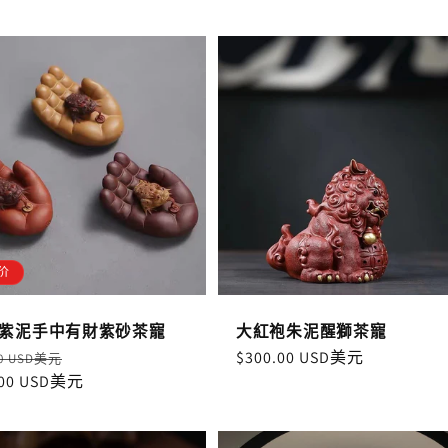
价
紫泥手中有財紫砂茶寵
大紅袍朱泥醒獅茶寵
售
定
$300.00 USD美元
00 USD美元
.00 USD美元
價
價