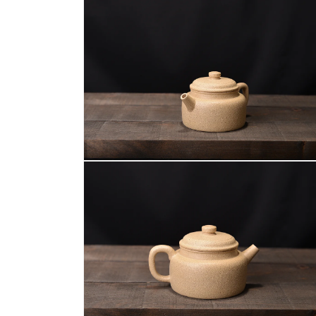
互
動
視
窗
中
開
啟
多
媒
體
檔
案
在
1
互
動
視
窗
中
開
啟
多
媒
體
檔