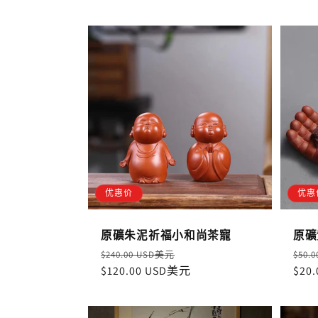
优惠价
优惠
原礦朱泥祈福小和尚茶寵
原礦
定
售
定
$240.00 USD美元
$50.
價
$120.00 USD美元
價
價
$20