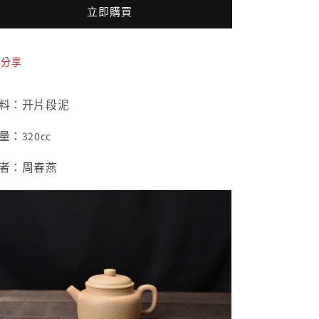
德
德
立即購買
钟
钟
紫
紫
砂
砂
分享
壶
壶
數
數
料：开片段泥
量
量
減
增
量：320cc
少
加
者：周春燕