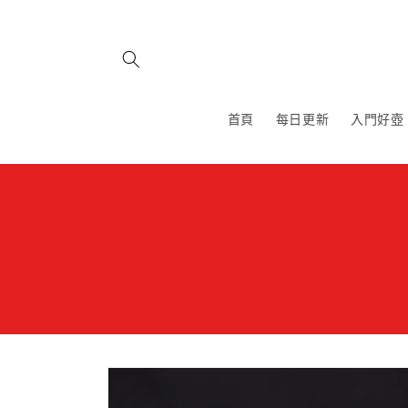
跳至內
容
首頁
每日更新
入門好壺
略過產
品資訊