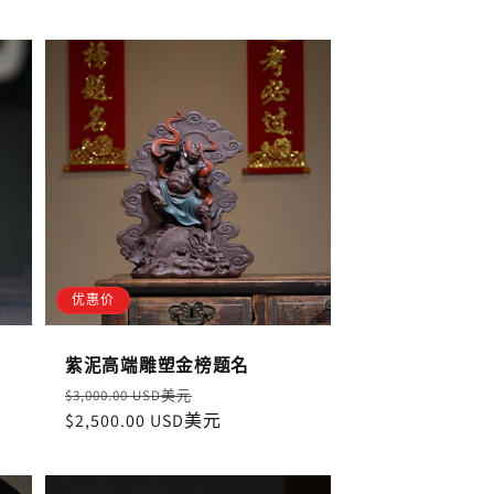
优惠价
紫泥高端雕塑金榜题名
定
售
$3,000.00 USD美元
價
$2,500.00 USD美元
價