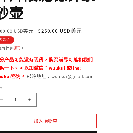
砂壶
定
售
$250.00 USD美元
500.00 USD美元
價
價
优惠价
帳時計算
運費
。
分产品可能没有现货，购买前尽可能和我们
系一下。可以加微信：wuukui 或line:
uukui咨询。
邮箱地址：wuukui@gmail.com
量
开
开
片
片
段
段
加入購物車
泥
泥