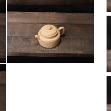
案
在
3
互
動
視
窗
中
開
啟
多
媒
體
檔
案
在
5
互
動
視
窗
中
開
啟
多
媒