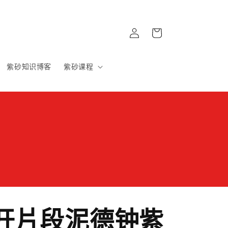
購
登
物
入
車
紫砂知识博客
紫砂课程
开片段泥德钟紫