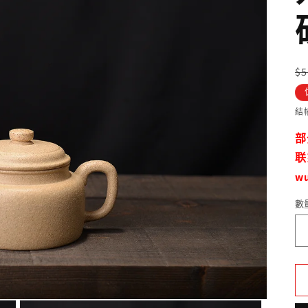
$
結
部
联
w
數
數
量