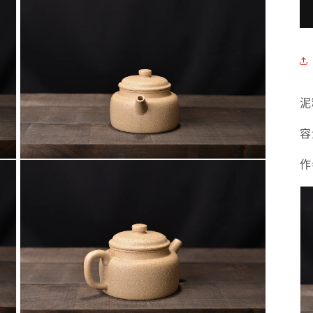
泥
容
作
在
互
動
視
窗
中
開
啟
多
媒
體
檔