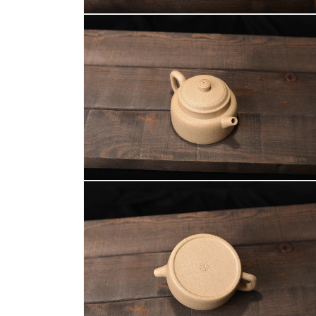
案
在
2
互
動
視
窗
中
開
啟
多
媒
體
檔
案
在
4
互
動
視
窗
中
開
啟
多
媒