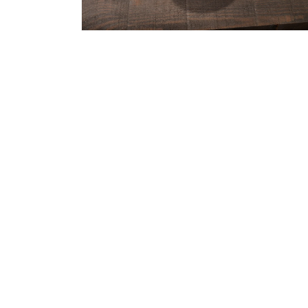
體
檔
案
在
6
互
動
視
窗
中
開
啟
多
媒
體
檔
案
8