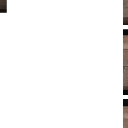
體
檔
案
7