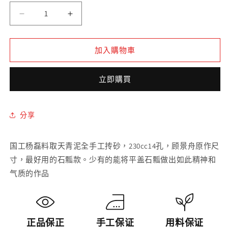
量
天
天
青
青
泥
泥
加入購物車
全
全
手
手
立即購買
工
工
平
平
盖
盖
分享
石
石
瓢
瓢
国工杨磊料取天青泥全手工抟砂，230cc14孔，顾景舟原作尺
紫
紫
寸，最好用的石瓢款。少有的能将平盖石瓢做出如此精神和
砂
砂
气质的作品
壶
壶
數
數
量
量
減
增
正品保正
手工保证
用料保证