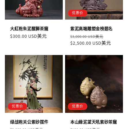
优惠价
大紅袍朱泥醒獅茶寵
紫泥高端雕塑金榜题名
定
$300.00 USD美元
定
售
$3,000.00 USD美元
價
價
$2,500.00 USD美元
價
优惠价
优惠价
绿战袍关公紫砂摆件
本山綠泥望天吼紫砂茶寵