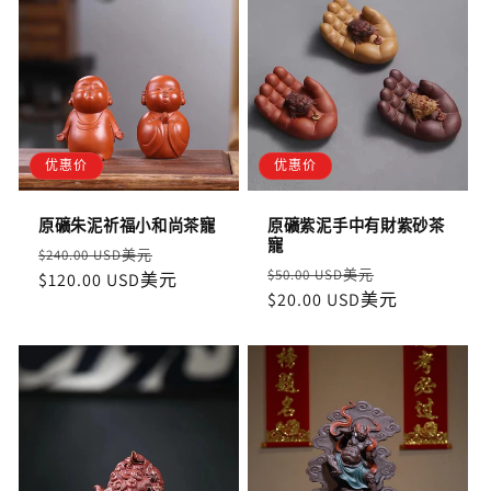
优惠价
优惠价
原礦朱泥祈福小和尚茶寵
原礦紫泥手中有財紫砂茶
寵
定
售
$240.00 USD美元
定
售
$50.00 USD美元
價
$120.00 USD美元
價
價
$20.00 USD美元
價