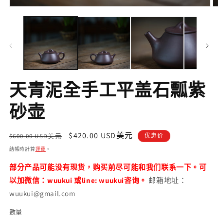
在
互
動
視
窗
中
開
啟
天青泥全手工平盖石瓢紫
多
媒
體
砂壶
檔
案
1
2
定
售
$420.00 USD美元
$600.00 USD美元
优惠价
價
價
結帳時計算
運費
。
部分产品可能没有现货，购买前尽可能和我们联系一下。可
以加微信：wuukui 或line: wuukui咨询。
邮箱地址：
wuukui@gmail.com
數量
數