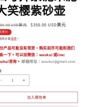
大笑樱紫砂壶
定
售
$350.00 USD美元
500.00 USD美元
價
價
优惠价
帳時計算
運費
。
分产品可能没有现货，购买前尽可能和我们
系一下。可以加微信：wuukui 或line:
uukui咨询。
邮箱地址：wuukui@gmail.com
量
四
四
号
号
井
井
加入購物車
紫
紫