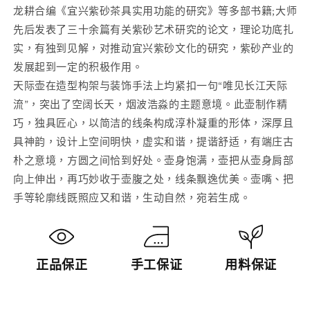
龙耕合编《宜兴紫砂茶具实用功能的研究》等多部书籍;大师
先后发表了三十余篇有关紫砂艺术研究的论文，理论功底扎
实，有独到见解，对推动宜兴紫砂文化的研究，紫砂产业的
发展起到一定的积极作用。
天际壶在造型构架与装饰手法上均紧扣一句“唯见长江天际
流”，突出了空阔长天，烟波浩淼的主题意境。此壶制作精
巧，独具匠心，以简洁的线条构成淳朴凝重的形体，深厚且
具神韵，设计上空间明快，虚实和谐，提谐舒适，有端庄古
朴之意境，方圆之间恰到好处。壶身饱满，壶把从壶身肩部
向上伸出，再巧妙收于壶腹之处，线条飘逸优美。壶嘴、把
手等轮廓线既照应又和谐，生动自然，宛若生成。
正品保正
手工保证
用料保证