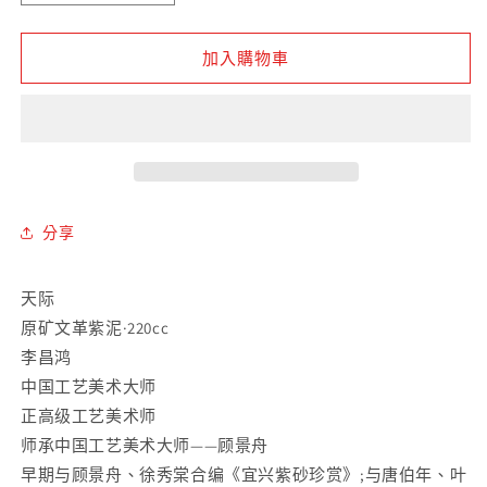
礦
礦
文
文
加入購物車
革
革
紫
紫
泥
泥
天
天
際
際
紫
紫
分享
砂
砂
壺
壺
天际
數
數
原矿文革紫泥·220cc
量
量
李昌鸿
減
增
中国工艺美术大师
少
加
正高级工艺美术师
师承中国工艺美术大师——顾景舟
早期与顾景舟、徐秀棠合编《宜兴紫砂珍赏》;与唐伯年、叶