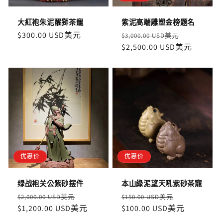
大紅袍朱泥醒獅茶寵
紫泥高端雕塑金榜题名
定
$300.00 USD美元
定
售
$3,000.00 USD美元
價
價
$2,500.00 USD美元
價
优惠价
优惠价
绿战袍关公紫砂摆件
本山綠泥望天吼紫砂茶寵
定
售
定
售
$2,000.00 USD美元
$150.00 USD美元
價
$1,200.00 USD美元
價
價
$100.00 USD美元
價