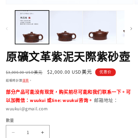
在
互
動
視
窗
中
開
啟
原礦文革紫泥天際紫砂壺
多
媒
體
定
售
$2,000.00 USD美元
檔
$3,000.00 USD美元
优惠价
案
價
價
結帳時計算
運費
。
1
2
部分产品可能没有现货，购买前尽可能和我们联系一下。可
以加微信：wuukui 或line: wuukui咨询。
邮箱地址：
wuukui@gmail.com
數量
數
量
原
原