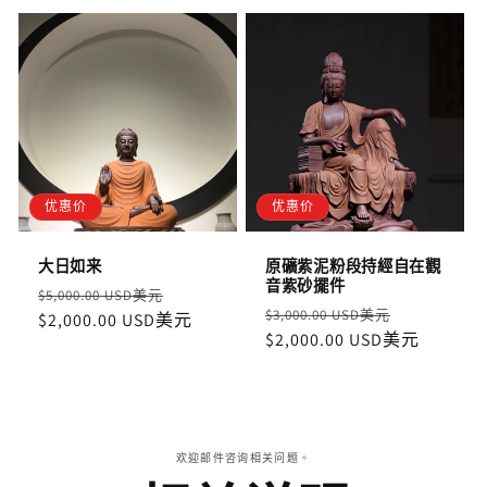
优惠价
优惠价
大日如来
原礦紫泥粉段持經自在觀
音紫砂擺件
定
售
$5,000.00 USD美元
定
售
$3,000.00 USD美元
價
$2,000.00 USD美元
價
價
$2,000.00 USD美元
價
欢迎邮件咨询相关问题。