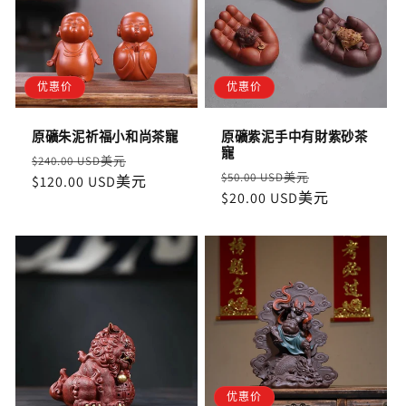
优惠价
优惠价
原礦朱泥祈福小和尚茶寵
原礦紫泥手中有財紫砂茶
寵
定
售
$240.00 USD美元
定
售
$50.00 USD美元
價
$120.00 USD美元
價
價
$20.00 USD美元
價
优惠价