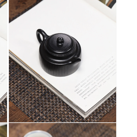
啟
多
媒
體
檔
案
3
在
互
動