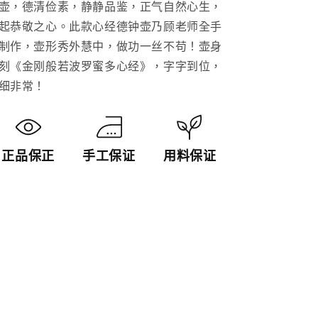
壶，德清俭素，静静品鉴，正气自然心生，
德
德
起恭敬之心。此款心经德钟壶乃顾老师全手
鐘
鐘
制作，壶形秀外慧中，做功一丝不苟！壶身
紫
紫
刻《金刚般若波罗蜜多心经》，字字到位，
砂
砂
细非常！
壺
壺
「20230907
「20230907
每
每
日
日
正品保正
手工保证
用料保证
特
特
價」
價」
數
數
量
量
減
增
少
加