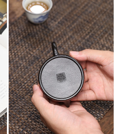
視
窗
中
開
啟
多
媒
體
檔
案
5