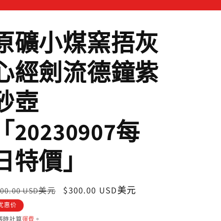
原礦小煤窯捂灰
心經劍流德鐘紫
砂壺
「20230907每
日特價」
定
售
$300.00 USD美元
500.00 USD美元
價
價
优惠价
帳時計算
運費
。