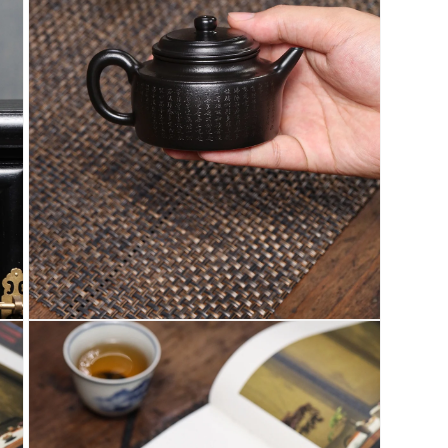
在
互
動
視
窗
中
開