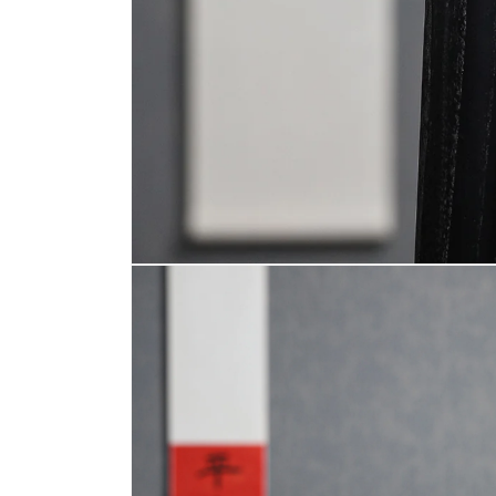
在
互
動
視
窗
中
開
啟
多
媒
體