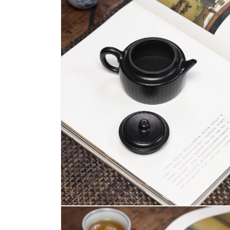
啟
多
媒
體
檔
案
2
在
互
動