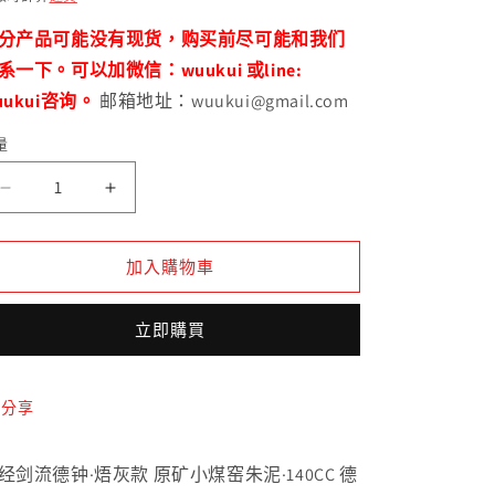
分产品可能没有现货，购买前尽可能和我们
系一下。可以加微信：wuukui 或line:
uukui咨询。
邮箱地址：wuukui@gmail.com
量
原
原
礦
礦
小
小
加入購物車
煤
煤
窯
窯
立即購買
捂
捂
灰
灰
心
心
分享
經
經
劍
劍
经剑流德钟·焐灰款 原矿小煤窑朱泥·140CC 德
流
流