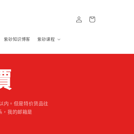
購
登
物
入
車
紫砂知识博客
紫砂课程
價
以内。但是特价货品往
系，我的邮箱是