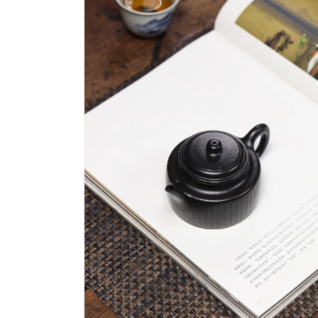
視
窗
中
開
啟
多
媒
體
檔
案
4