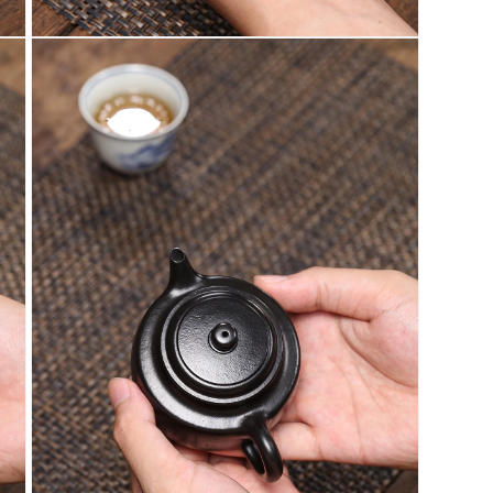
在
互
動
視
窗
中
開
啟
多
媒
體
檔
案
7