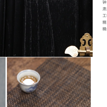
钟
肃
工
精
精