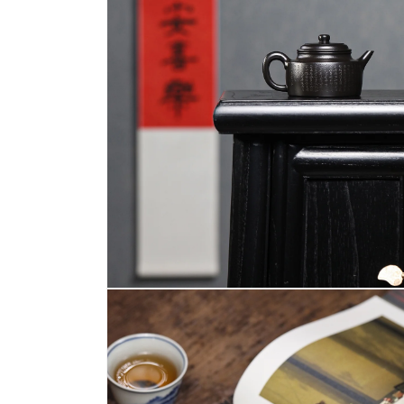
檔
案
1
在
互
動
視
窗
中
開