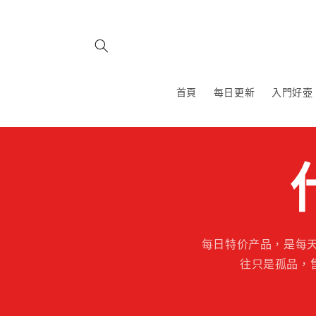
跳至內
容
首頁
每日更新
入門好壺
每日特价产品，是每
往只是孤品，