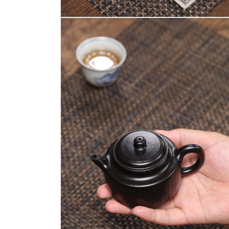
在
互
動
視
窗
中
開
啟
多
媒
體
檔
案
6