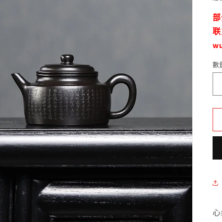
部
联
w
數
數
量
心