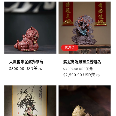
优惠价
大紅袍朱泥醒獅茶寵
紫泥高端雕塑金榜题名
定
$300.00 USD美元
定
售
$3,000.00 USD美元
價
價
$2,500.00 USD美元
價