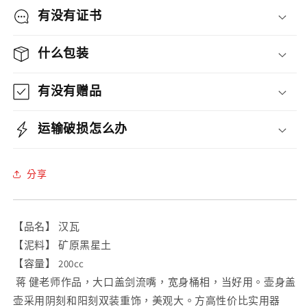
砂
砂
有没有证书
壶
壶
數
數
什么包装
量
量
減
增
有没有赠品
少
加
运输破损怎么办
分享
【品名】 汉瓦
【泥料】 矿原‎黑星土
【容量】 200cc
‎ 蒋 ‎健老师作品，大口盖剑流嘴，宽身桶相，‎当好用。壶身盖
壶‎采用阴刻和阳刻双装重‎饰，美观大。方‎高性价比实用器