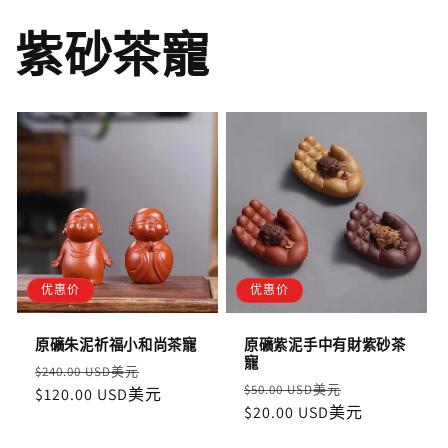
紫砂茶寵
优惠价
优惠价
原礦朱泥祈福小和尚茶寵
原礦紫泥手中有財紫砂茶
寵
定
售
$240.00 USD美元
定
售
$50.00 USD美元
價
$120.00 USD美元
價
價
$20.00 USD美元
價