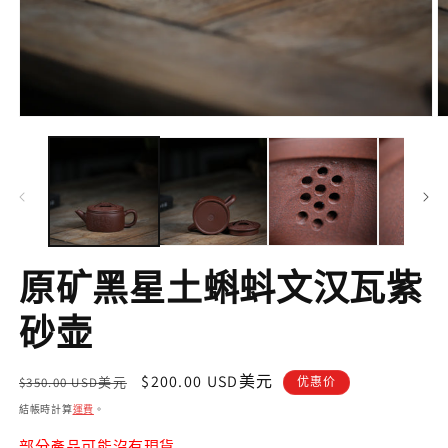
在
互
動
視
窗
中
開
啟
原矿黑星土蝌蚪文汉瓦紫
多
媒
體
砂壶
檔
案
1
2
定
售
$200.00 USD美元
$350.00 USD美元
优惠价
價
價
結帳時計算
運費
。
部分產品可能沒有現貨