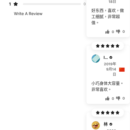
18日
1
0
好东西，喜欢，做
Write A Review
工细腻，非常超
值。
0
0
leez
2019年
9月14
日
小巧身体大容量。
非常喜欢。
0
0
林心如海