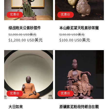
优惠价
优惠价
绿战袍关公紫砂摆件
本山綠泥望天吼紫砂茶寵
定
售
定
售
$2,000.00 USD美元
$150.00 USD美元
價
$1,200.00 USD美元
價
價
$100.00 USD美元
價
优惠价
优惠价
大日如来
原礦紫泥粉段持經自在觀