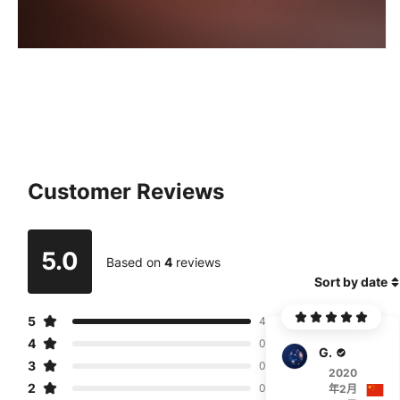
Customer Reviews
5.0
Based on
4
reviews
Sort by date
5
4
4
0
Gunshi
3
0
2020
2
0
年2月