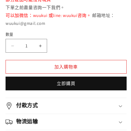
下單之前盡量咨詢一下我們。
可以加微信：wuukui 或line: wuukui咨询。
邮箱地址：
wuukui@gmail.com
數量
數
量
原
原
矿
矿
黑
黑
加入購物車
星
星
土
土
立即購買
蝌
蝌
蚪
蚪
文
文
付款方式
汉
汉
瓦
瓦
物流运输
紫
紫