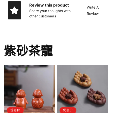
Review this product
Write A
Share your thoughts with
Review
other customers
紫砂茶寵
优惠价
优惠价