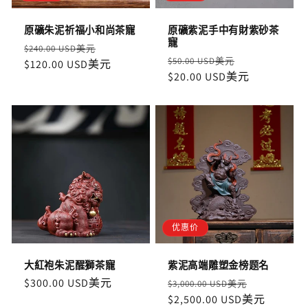
原礦朱泥祈福小和尚茶寵
原礦紫泥手中有財紫砂茶
寵
定
售
$240.00 USD美元
定
售
$50.00 USD美元
價
$120.00 USD美元
價
價
$20.00 USD美元
價
优惠价
大紅袍朱泥醒獅茶寵
紫泥高端雕塑金榜题名
定
$300.00 USD美元
定
售
$3,000.00 USD美元
價
價
$2,500.00 USD美元
價