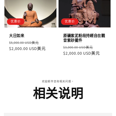
优惠价
优惠价
大日如来
原礦紫泥粉段持經自在觀
音紫砂擺件
定
售
$5,000.00 USD美元
定
售
$3,000.00 USD美元
價
$2,000.00 USD美元
價
價
$2,000.00 USD美元
價
欢迎邮件咨询相关问题。
相关说明