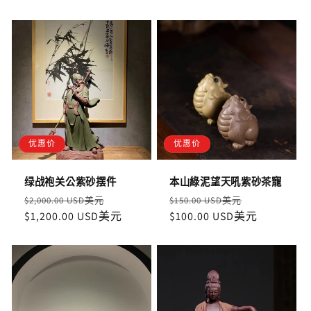
优惠价
优惠价
绿战袍关公紫砂摆件
本山綠泥望天吼紫砂茶寵
定
售
定
售
$2,000.00 USD美元
$150.00 USD美元
價
$1,200.00 USD美元
價
價
$100.00 USD美元
價