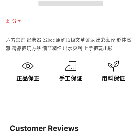
紫
紫
泥
泥
六
六
分享
方
方
宫
宫
六方宫灯·经典器·220cc 原矿顶级文革紫泥 出彩润泽 形体高
灯
灯
雅 精品把玩方器 细节精细 出水爽利 上手把玩出彩
紫
紫
砂
砂
壶
壶
【20230805
【20230805
正品保正
手工保证
用料保证
每
每
日
日
特
特
价】
价】
數
數
量
量
Customer Reviews
減
增
少
加