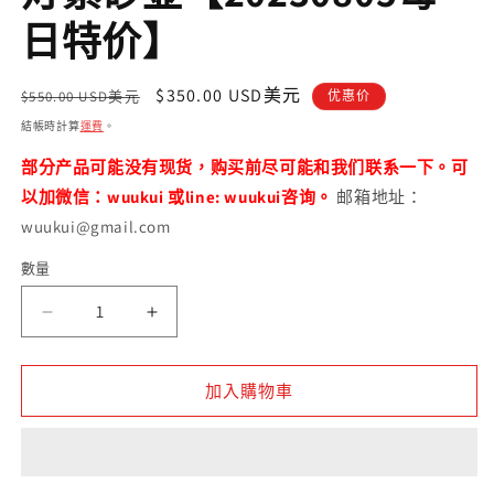
案
日特价】
1
2
定
售
$350.00 USD美元
$550.00 USD美元
优惠价
價
價
結帳時計算
運費
。
部分产品可能没有现货，购买前尽可能和我们联系一下。可
以加微信：wuukui 或line: wuukui咨询。
邮箱地址：
wuukui@gmail.com
數量
數
量
原
原
矿
矿
顶
顶
加入購物車
级
级
文
文
革
革