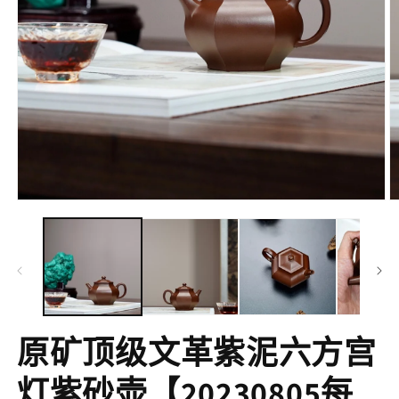
在
互
動
視
窗
中
開
啟
原矿顶级文革紫泥六方宫
多
媒
體
灯紫砂壶【20230805每
檔