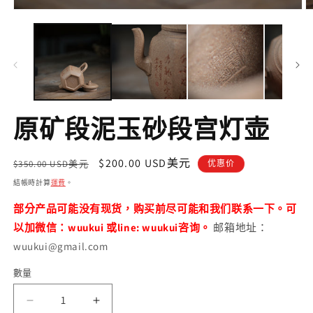
在
互
動
視
窗
中
開
啟
原矿段泥玉砂段宫灯壶
多
媒
體
定
售
$200.00 USD美元
檔
$350.00 USD美元
优惠价
案
價
價
結帳時計算
運費
。
2
1
部分产品可能没有现货，购买前尽可能和我们联系一下。可
以加微信：wuukui 或line: wuukui咨询。
邮箱地址：
wuukui@gmail.com
數量
數
量
原
原