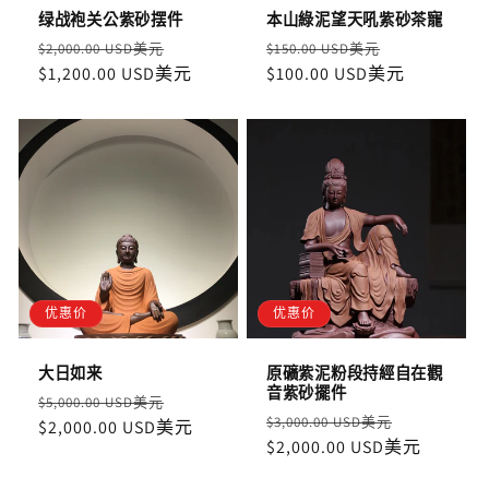
绿战袍关公紫砂摆件
本山綠泥望天吼紫砂茶寵
定
售
定
售
$2,000.00 USD美元
$150.00 USD美元
價
$1,200.00 USD美元
價
價
$100.00 USD美元
價
优惠价
优惠价
大日如来
原礦紫泥粉段持經自在觀
音紫砂擺件
定
售
$5,000.00 USD美元
定
售
$3,000.00 USD美元
價
$2,000.00 USD美元
價
價
$2,000.00 USD美元
價