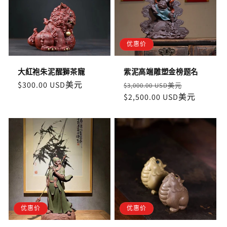
优惠价
大紅袍朱泥醒獅茶寵
紫泥高端雕塑金榜题名
定
$300.00 USD美元
定
售
$3,000.00 USD美元
價
價
$2,500.00 USD美元
價
优惠价
优惠价