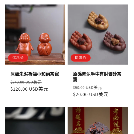
优惠价
优惠价
原礦朱泥祈福小和尚茶寵
原礦紫泥手中有財紫砂茶
寵
定
售
$240.00 USD美元
定
售
$50.00 USD美元
價
$120.00 USD美元
價
價
$20.00 USD美元
價