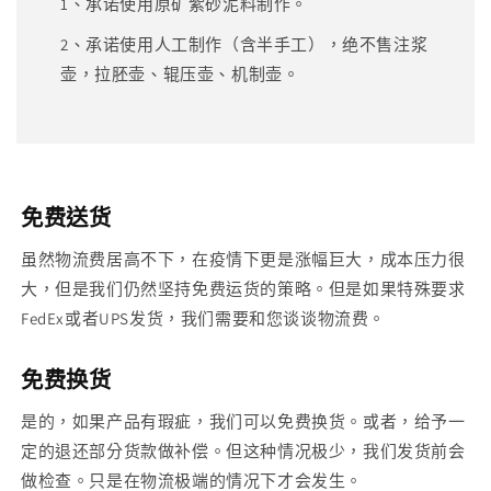
1、承诺使用原矿紫砂泥料制作。
2、承诺使用人工制作（含半手工），绝不售注浆
壶，拉胚壶、辊压壶、机制壶。
免费送货
虽然物流费居高不下，在疫情下更是涨幅巨大，成本压力很
大，但是我们仍然坚持免费运货的策略。但是如果特殊要求
FedEx或者UPS发货，我们需要和您谈谈物流费。
免费换货
是的，如果产品有瑕疵，我们可以免费换货。或者，给予一
定的退还部分货款做补偿。但这种情况极少，我们发货前会
做检查。只是在物流极端的情况下才会发生。