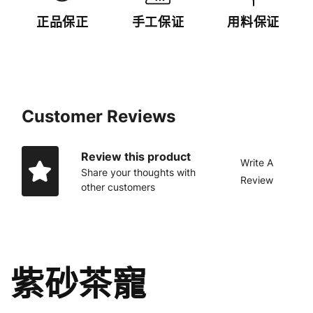
正品保正
手工保证
用料保证
Customer Reviews
Review this product
Write A
Share your thoughts with
Review
other customers
紫砂茶寵