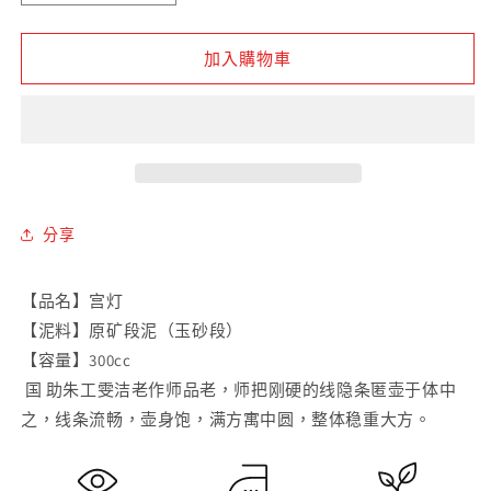
矿
矿
段
段
加入購物車
泥
泥
玉
玉
砂
砂
段
段
宫
宫
灯
灯
分享
壶
壶
數
數
【品名】宫灯
量
量
【泥料】原矿‎段泥（玉砂段）
減
增
【容量】300cc
少
加
‎ 国 ‎助朱工‎雯洁老作师‎品老，‎师把刚硬的线隐条‎匿壶于‎体中
之‎，线条流畅，壶身饱，满‎方寓中‎圆，整体稳重大方。