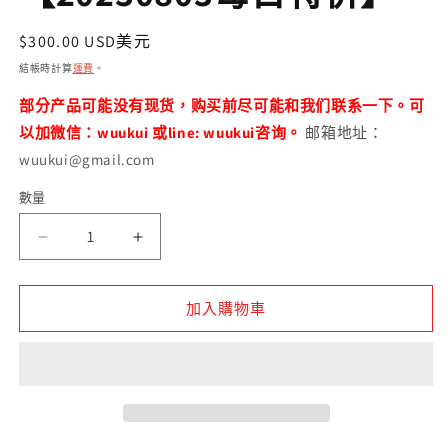
案
1
2
定
$300.00 USD美元
價
結帳時計算
運費
。
部分产品可能没有现货，购买前尽可能和我们联系一下。可
以加微信：wuukui 或line: wuukui咨询。
邮箱地址：
wuukui@gmail.com
數量
數
量
原
原
矿
矿
文
文
加入購物車
革
革
紫
紫
泥
泥
华
华
颖
颖