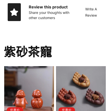
Review this product
Write A
Share your thoughts with
Review
other customers
紫砂茶寵
优惠价
优惠价