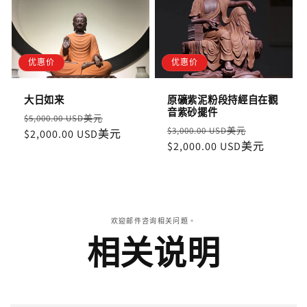
优惠价
优惠价
大日如来
原礦紫泥粉段持經自在觀
音紫砂擺件
定
售
$5,000.00 USD美元
定
售
$3,000.00 USD美元
價
$2,000.00 USD美元
價
價
$2,000.00 USD美元
價
欢迎邮件咨询相关问题。
相关说明