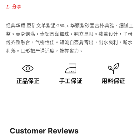
紫
紫
分享
砂
砂
壶
壶
经典华颖 原矿文革紫泥·250cc 华颖紫砂壶古朴典雅，细腻工
【20230803
【20230803
整。壶身饱满，壶钮圆润如珠，翘立显眼。截盖设计，子母
每
每
线齐整融合，气密性佳。短流自壶肩胥出，出水爽利，断水
日
日
利落。耳形把严谨适度，端握省力。
特
特
价】
价】
數
數
量
量
正品保正
手工保证
用料保证
減
增
少
加
Customer Reviews