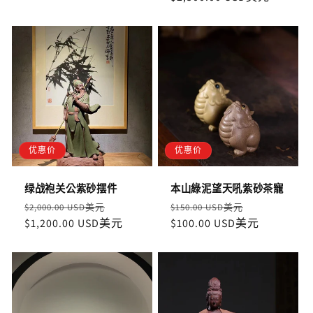
优惠价
优惠价
绿战袍关公紫砂摆件
本山綠泥望天吼紫砂茶寵
定
售
定
售
$2,000.00 USD美元
$150.00 USD美元
價
$1,200.00 USD美元
價
價
$100.00 USD美元
價