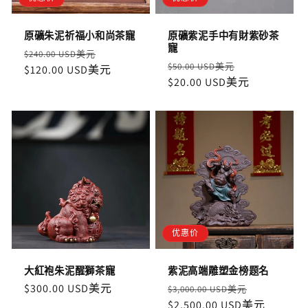
原礦朱泥祈福小和尚茶寵
原礦紫泥手中有財紫砂茶
寵
定
售
$240.00 USD美元
定
售
$50.00 USD美元
價
$120.00 USD美元
價
價
$20.00 USD美元
價
优惠价
大紅袍朱泥醒獅茶寵
紫泥高端雕塑金榜题名
定
$300.00 USD美元
定
售
$3,000.00 USD美元
價
價
$2,500.00 USD美元
價