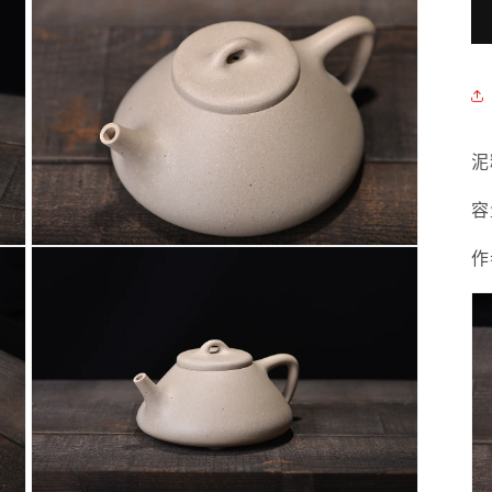
泥
容
作
在
互
動
視
窗
中
開
啟
多
媒
體
檔