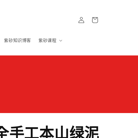
購
登
物
入
車
紫砂知识博客
紫砂课程
全手工本山绿泥