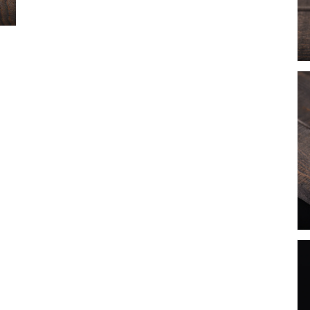
檔
案
7