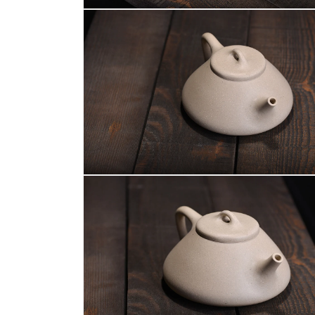
案
在
2
互
動
視
窗
中
開
啟
多
媒
體
檔
案
在
4
互
動
視
窗
中
開
啟
多
媒
體