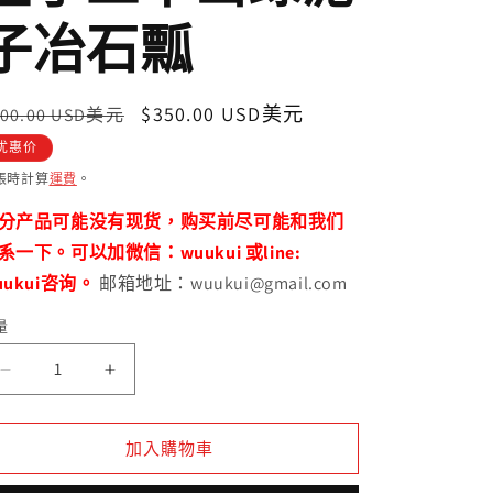
子冶石瓢
定
售
$350.00 USD美元
500.00 USD美元
價
價
优惠价
帳時計算
運費
。
分产品可能没有现货，购买前尽可能和我们
系一下。可以加微信：wuukui 或line:
uukui咨询。
邮箱地址：wuukui@gmail.com
量
全
全
手
手
工
工
加入購物車
本
本