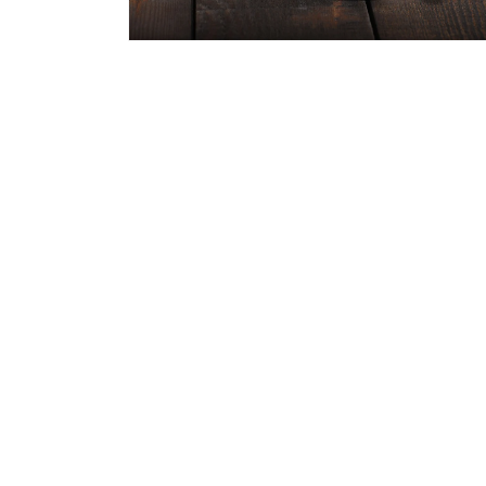
檔
案
在
6
互
動
視
窗
中
開
啟
多
媒
體
檔
案
8