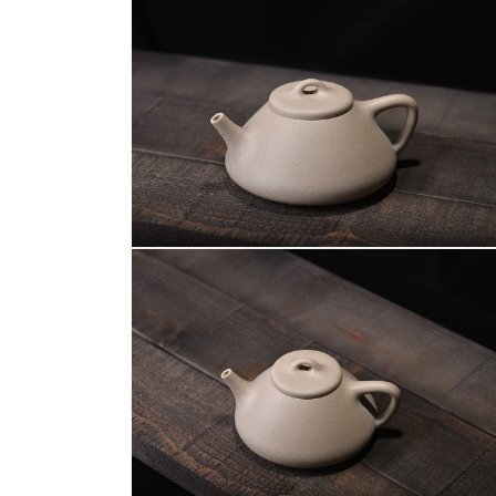
互
動
視
窗
中
開
啟
多
媒
體
檔
案
在
1
互
動
視
窗
中
開
啟
多
媒
體
檔