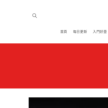
跳至內
容
首頁
每日更新
入門好壺
略過產
品資訊