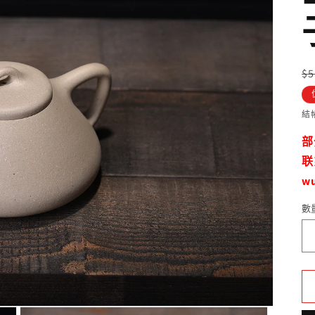
$
結
部
联
w
數
數
量