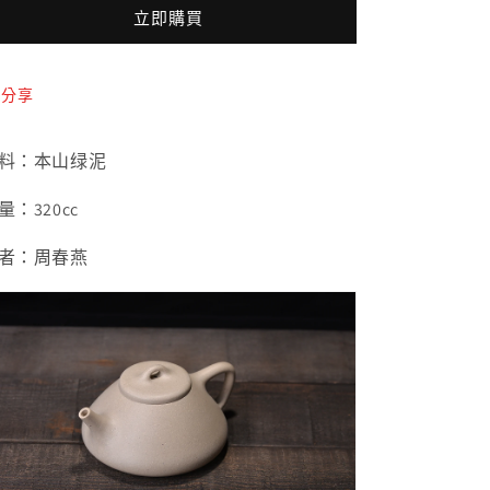
山
山
立即購買
绿
绿
泥
泥
子
子
分享
冶
冶
石
石
料：本山绿泥
瓢
瓢
數
數
量：320cc
量
量
者：周春燕
減
增
少
加