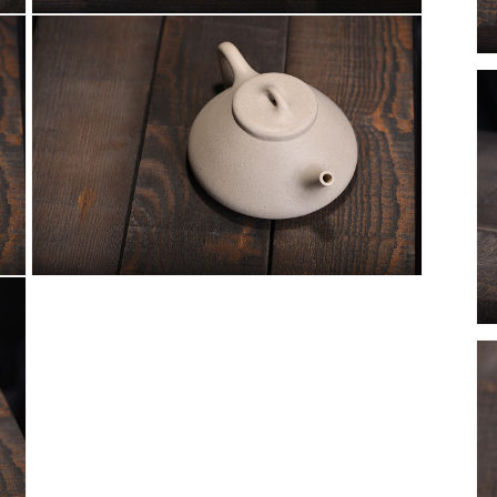
案
在
3
互
動
視
窗
中
開
啟
多
媒
體
檔
案
在
5
互
動
視
窗
中
開
啟
多
媒
體