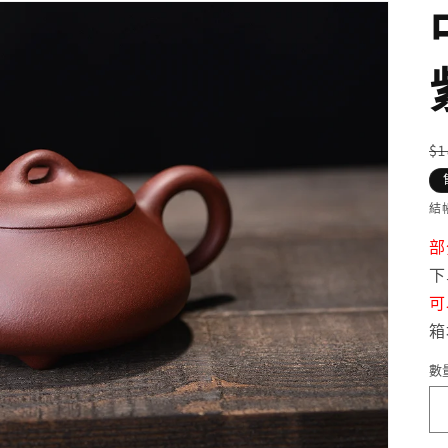
$
結
部
下
可
箱
數
數
量