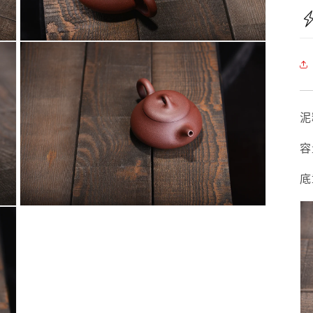
媒
體
檔
案
在
3
互
動
視
窗
中
泥
開
啟
容
多
媒
底
體
檔
案
在
5
互
動
視
窗
中
開
啟