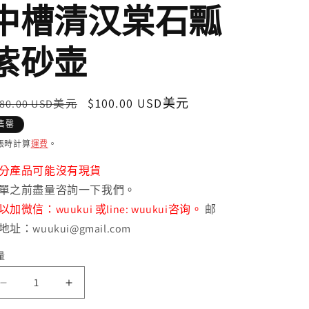
中槽清汉棠石瓢
紫砂壶
定
售
$100.00 USD美元
180.00 USD美元
價
價
售罄
帳時計算
運費
。
分產品可能沒有現貨
單之前盡量咨詢一下我們。
以加微信：wuukui 或line: wuukui咨询。
邮
地址：wuukui@gmail.com
量
中
中