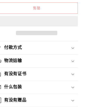
槽
槽
清
清
售罄
汉
汉
棠
棠
石
石
瓢
瓢
紫
紫
砂
砂
付款方式
壶
壶
數
數
物流运输
量
量
減
增
有没有证书
少
加
什么包装
有没有赠品