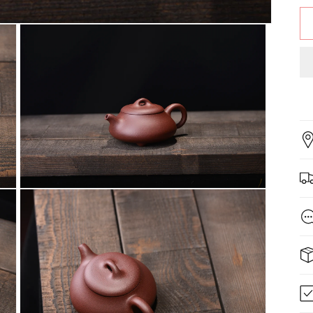
在
互
動
視
窗
中
開
啟
多