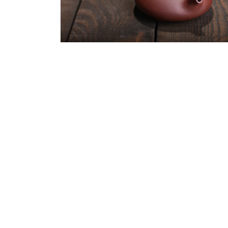
多
媒
體
檔
案
在
6
互
動
視
窗
中
開
啟
多
媒
體
檔
案
8