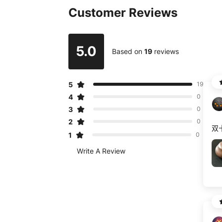
Customer Reviews
5.0
Based on
19
reviews
5
19
4
0
3
0
2
0
双
1
0
Write A Review