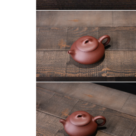
在
互
動
視
窗
中
開
啟
多
媒
體
檔
案
在
1
互
動
視
窗
中
開
啟
多