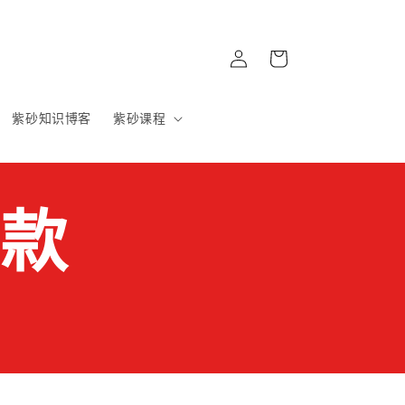
購
登
物
入
車
紫砂知识博客
紫砂课程
門款