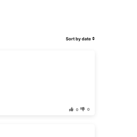
Sort by date
0
0