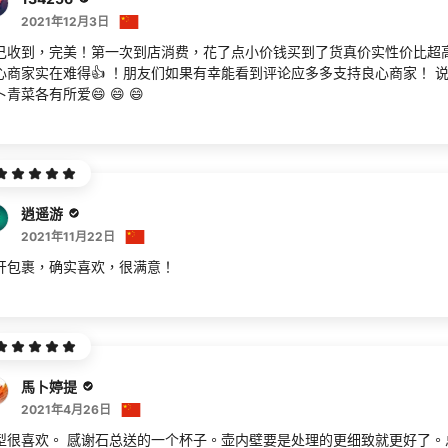
2021年12月3日
己收到，完美！第一次到店消费，花了点小价钱买到了货真价实性价比超高
心商家实在难得👍 ！朋友们如果有幸能看到评论应多多支持良心商家！ 
青菜各有所爱😄 😄 😄
逍遥游
2021年11月22日
开包裹，确实喜欢，很满意！
馬卜婷提
2021年4月26日
型很喜欢。 感谢石总送的一个杯子。壶内壁要是处理的更细致就更好了。