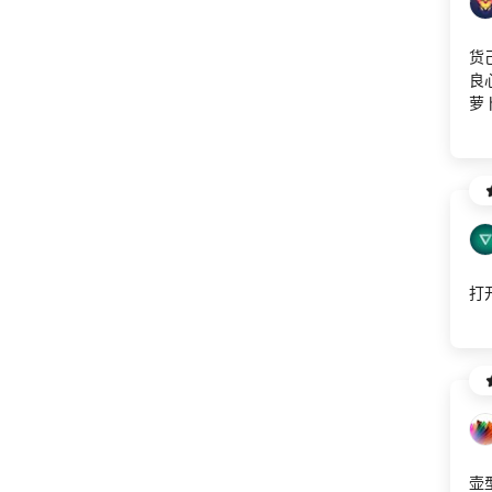
货
良
萝卜
打
壶