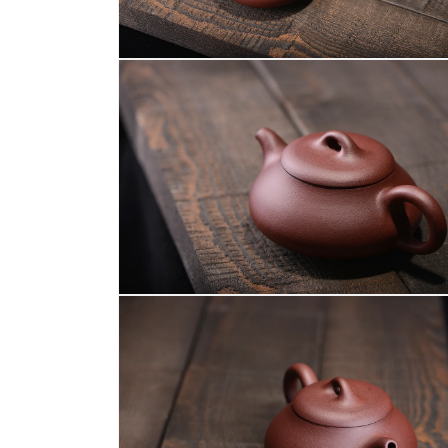
媒
體
檔
案
在
2
互
動
視
窗
中
開
啟
多
媒
體
檔
案
在
4
互
動
視
窗
中
開
啟