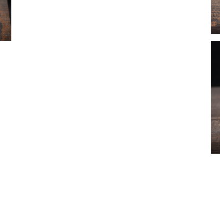
多
媒
體
檔
案
7