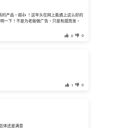
的产品，超👍 ！这年头在网上能遇上这么好的
说明一下！不是为老板做广告，只是有感而发，
0
0
0
1
总体还是满意