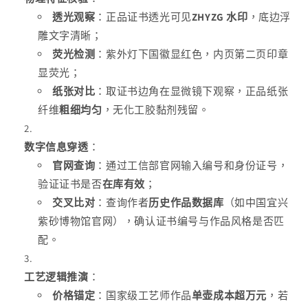
透光观察
：正品证书透光可见
ZHYZG 水印
，底边浮
雕文字清晰；
荧光检测
：紫外灯下国徽显红色，内页第二页印章
显荧光；
纸张对比
：取证书边角在显微镜下观察，正品纸张
纤维
粗细均匀
，无化工胶黏剂残留。
数字信息穿透
：
官网查询
：通过工信部官网输入编号和身份证号，
验证证书是否
在库有效
；
交叉比对
：查询作者
历史作品数据库
（如中国宜兴
紫砂博物馆官网），确认证书编号与作品风格是否匹
配。
工艺逻辑推演
：
价格锚定
：国家级工艺师作品
单壶成本超万元
，若