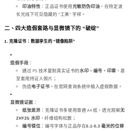
印油特性
：正品证书使用
光敏防伪印油
，在特定波
长光线下可见隐藏的 “工美” 字样。
二、四大造假套路与显微镜下的 “破绽”
1.
克隆证书：数据孪生的 “镜像陷阱”
造假手段
：
通过 PS 技术复制真实证书的
水印、编号、印章
，甚
至套用持证人照片；
伪造
电子证书
，在官网查询系统中植入虚假数据。
显微镜证据
：
纸张差异
：克隆证书多使用普通 A4 纸，透光观察
无
ZHYZG 水印
，纤维结构松散；
编号错位
：编号字体与正品存在
0.1-0.3 毫米的位移