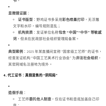
书
。
显微镜证据
：
证书版型
：野鸡证书多采用
彩色喷墨打印
，无浮雕
文字和水印，编号规则混乱；
机构资质
：发证单位名称
包含 “中国”“中华” 等敏感
词
，但未在民政部社会组织管理局备案。
典型案例
：2025 年某直播间宣称 “国家级工艺师” 的证书，
经查发证机构 “中国工艺美术行业协会” 为
非法社会组织
，
其官网域名注册地为境外。
4.
代工证书：真假混售的 “阴阳局”
造假手段
：
工艺师
委托他人制壶
，仅在证书和壶底加盖自己印
章；