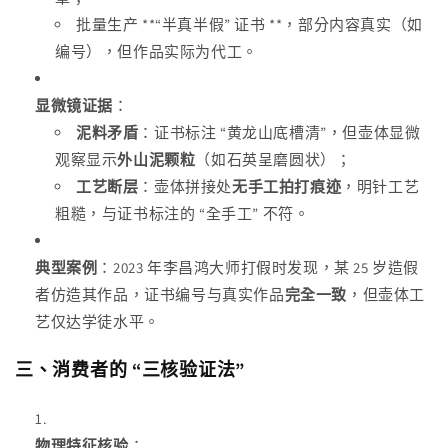
批量生产 **“半真半假” 证书 **，部分内容真实（如
编号），但作品实际为代工。
显微镜证据
：
泥料矛盾
：证书标注 “黄龙山底槽清”，但壶体显微
观察显示
外山泥颗粒
（如石英呈磨圆状）；
工艺断层
：壶体拼接处
无手工拍打痕迹
，明针工艺
粗糙，与证书标注的 “全手工” 不符。
典型案例
：2023 年李昌鸿大师打假时发现，某 25 岁造假
者仿造其作品，证书编号与真实作品
完全一致
，但壶体工
艺仅达学徒水平。
三、消费者的 “三核验证法”
物理特征核验
：