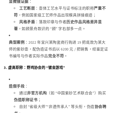
显微镜证据
：
工艺断层
：壶体工艺水平与证书标注的职称
严重不
符
，例如国家级工艺师作品出现模具拼接痕迹；
风格矛盾
：落款印章与作者
历史作品风格差异显
著
，如顾景舟款识的 “顾” 字右部多一点。
典型案例
：2022 年宜兴某陶瓷商行购进 19 把底款为某大
师的紫砂壶，配伪造证书后以 6200 元 / 把销售，经鉴定证
书编号与作者实际作品
完全不符
。
3.
虚高职称：野鸡协会的 “镀金游戏”
造假手段
：
通过
非官方机构
（如 “中国紫砂艺术联合会”）购买
伪造职称证书
；
自封 “省级大师”“非遗传承人” 等头衔，伪造
协会聘