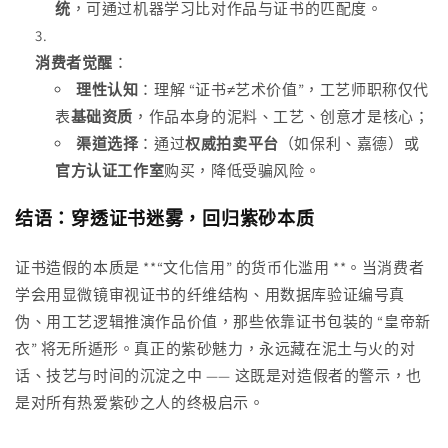
统
，可通过机器学习比对作品与证书的匹配度。
消费者觉醒
：
理性认知
：理解 “证书≠艺术价值”，工艺师职称仅代
表
基础资质
，作品本身的泥料、工艺、创意才是核心；
渠道选择
：通过
权威拍卖平台
（如保利、嘉德）或
官方认证工作室
购买，降低受骗风险。
结语：穿透证书迷雾，回归紫砂本质
证书造假的本质是 **“文化信用” 的货币化滥用 **。当消费者
学会用显微镜审视证书的纤维结构、用数据库验证编号真
伪、用工艺逻辑推演作品价值，那些依靠证书包装的 “皇帝新
衣” 将无所遁形。真正的紫砂魅力，永远藏在泥土与火的对
话、技艺与时间的沉淀之中 —— 这既是对造假者的警示，也
是对所有热爱紫砂之人的终极启示。