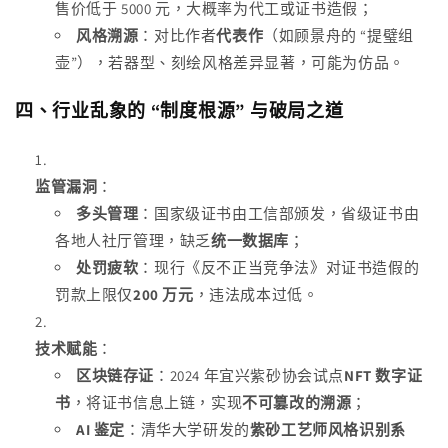
售价低于 5000 元，大概率为代工或证书造假；
风格溯源
：对比作者
代表作
（如顾景舟的 “提璧组
壶”），若器型、刻绘风格差异显著，可能为仿品。
四、行业乱象的 “制度根源” 与破局之道
监管漏洞
：
多头管理
：国家级证书由工信部颁发，省级证书由
各地人社厅管理，缺乏
统一数据库
；
处罚疲软
：现行《反不正当竞争法》对证书造假的
罚款上限仅
200 万元
，违法成本过低。
技术赋能
：
区块链存证
：2024 年宜兴紫砂协会试点
NFT 数字证
书
，将证书信息上链，实现
不可篡改的溯源
；
AI 鉴定
：清华大学研发的
紫砂工艺师风格识别系