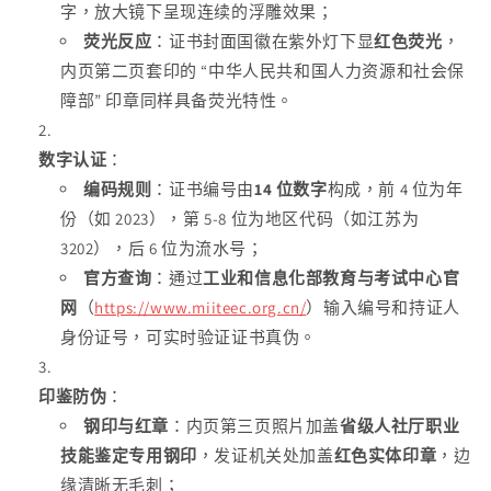
字，放大镜下呈现连续的浮雕效果；
荧光反应
：证书封面国徽在紫外灯下显
红色荧光
，
内页第二页套印的 “中华人民共和国人力资源和社会保
障部” 印章同样具备荧光特性。
数字认证
：
编码规则
：证书编号由
14 位数字
构成，前 4 位为年
份（如 2023），第 5-8 位为地区代码（如江苏为
3202），后 6 位为流水号；
官方查询
：通过
工业和信息化部教育与考试中心官
网
（
https://www.miiteec.org.cn/
）输入编号和持证人
身份证号，可实时验证证书真伪。
印鉴防伪
：
钢印与红章
：内页第三页照片加盖
省级人社厅职业
技能鉴定专用钢印
，发证机关处加盖
红色实体印章
，边
缘清晰无毛刺；