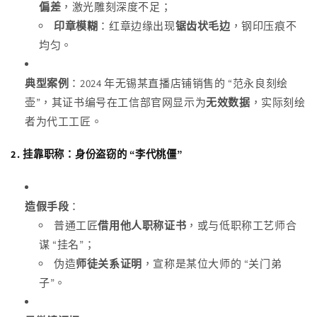
偏差
，激光雕刻深度不足；
印章模糊
：红章边缘出现
锯齿状毛边
，钢印压痕不
均匀。
典型案例
：2024 年无锡某直播店铺销售的 “范永良刻绘
壶”，其证书编号在工信部官网显示为
无效数据
，实际刻绘
者为代工工匠。
2.
挂靠职称：身份盗窃的 “李代桃僵”
造假手段
：
普通工匠
借用他人职称证书
，或与低职称工艺师合
谋 “挂名”；
伪造
师徒关系证明
，宣称是某位大师的 “关门弟
子”。