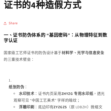
证书的4种造假方式
Share
一、证书防伪体系的 “基因密码”：从物理特征到数
字认证
国家级工艺师证书的防伪设计基于
材料学、光学与信息安全
的三重技术壁垒：
纸张防伪
：
水印技术
：证书内页采用
ZHYZG 专用水印纸
，透光
观察可见 “中国工艺美术” 字样的暗纹；
浮雕印刷
：底边印有
ZYZGZS
（原 LDBZH）微缩文