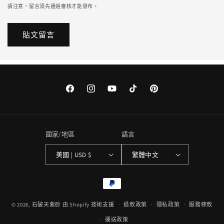
請注意，留言須先通過審核才能發布。
Facebook
Instagram
YouTube
TikTok
Pinterest
國家/地區
語言
美國 | USD $
繁體中文
付
款
© 2026,
石破天紫砂
由 Shopify 技術支援
方
退款政策
隱私政策
服務條款
式
運送政策