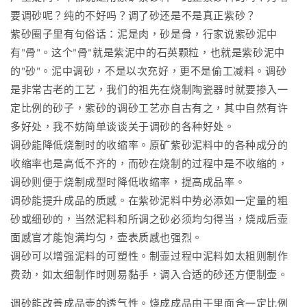
要调砂呢？纯的不好吗？调了砂还是不是真正紫砂？
紫砂圈子里有句俗话：泥是肉，砂是骨，行家说紫砂泥中
有"骨"。这个"骨"就是紫泥中的石英颗粒，也就是紫砂泥中
的"砂"。泥中调砂，不是以次充好，更不是偷工减料。调砂
是非常古老的工艺，我们的祖先在烧制陶瓷器时就要掺入一
定比例的砂子，紫砂的调砂工艺亦自古有之，其中自然有许
多好处，我不妨简单谈谈关于调砂的各种好处。
调砂能降低烧制时的收缩率。原矿紫砂泥料中的各种成分的
收缩率也是高低不齐的，而砂在烧制的过程中是不收缩的，
调砂则便于烧制成型时降低收缩率，提高成品率。
调砂能提升成品的质感。在紫砂泥料中势必添如一定量的粗
砂或细砂的，当然泥料和所调之砂必须均匀得当，烧成后壶
面感官才能饱满均匀，壶表质感也强烈。
调砂可以增强泥料的可塑性。制壶过程中泥料如太粗则制作
费劲，如太细制作时则易黏手，调入合适的砂还方便制壶。
调砂能改善成品壶的透气性。烧成成品由于里面含一定比例