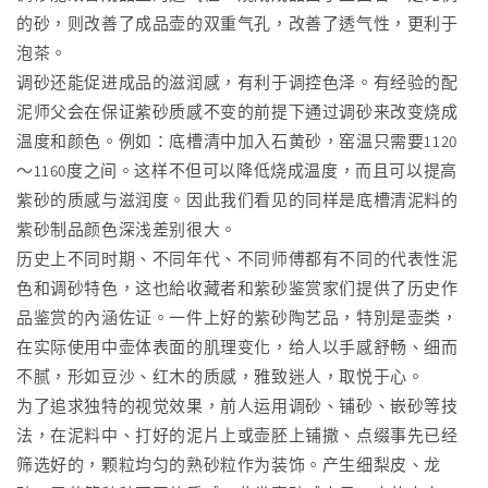
的砂，则改善了成品壶的双重气孔，改善了透气性，更利于
泡茶。
调砂还能促进成品的滋润感，有利于调控色泽。有经验的配
泥师父会在保证紫砂质感不变的前提下通过调砂来改变烧成
温度和颜色。例如：底槽清中加入石黄砂，窑温只需要1120
～1160度之间。这样不但可以降低烧成温度，而且可以提高
紫砂的质感与滋润度。因此我们看见的同样是底槽清泥料的
紫砂制品颜色深浅差别很大。
历史上不同时期、不同年代、不同师傅都有不同的代表性泥
色和调砂特色，这也給收藏者和紫砂鉴赏家们提供了历史作
品鉴赏的內涵佐证。一件上好的紫砂陶艺品，特別是壶类，
在实际使用中壶体表面的肌理变化，给人以手感舒畅、细而
不腻，形如豆沙、红木的质感，雅致迷人，取悦于心。
为了追求独特的视觉效果，前人运用调砂、铺砂、嵌砂等技
法，在泥料中、打好的泥片上或壶胚上铺撒、点缀事先已经
筛选好的，颗粒均匀的熟砂粒作为装饰。产生细梨皮、龙